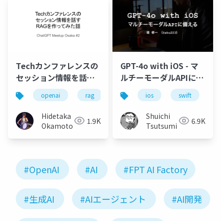
Techカンファレンスの
GPT-4o with iOS - マ
セッション情報を話す
ルチーモーダルAPIに備
RAGを作ってみた話
える
openai
rag
llm
ios
swift
l
Hidetaka
Shuichi
1.9K
6.9K
Okamoto
Tsutsumi
#OpenAI
#AI
#FPT AI Factory
#生成AI
#AIエージェント
#AI開発