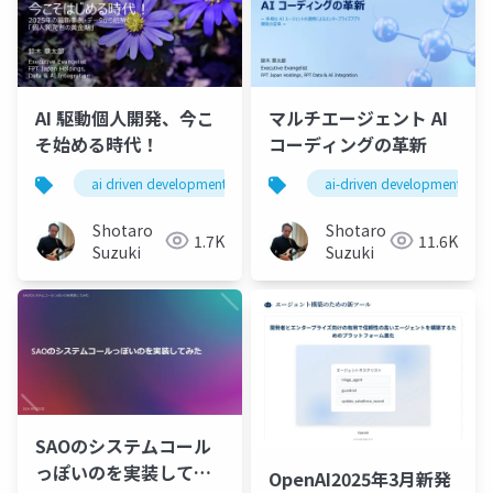
AI 駆動個人開発、今こ
マルチエージェント AI
そ始める時代！
コーディングの革新
ai driven development
locofy.ai
ai-driven development
claude code
Shotaro
Shotaro
1.7K
11.6K
Suzuki
Suzuki
SAOのシステムコール
っぽいのを実装してみ
OpenAI2025年3月新発