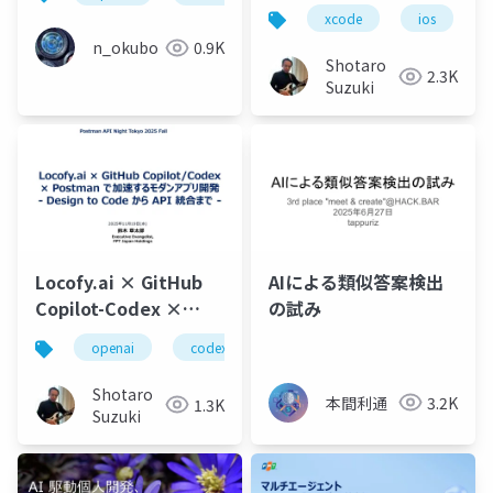
Update 12月版
xcode
ios
n_okubo
0.9K
Shotaro
2.3K
Suzuki
Locofy.ai × GitHub
AIによる類似答案検出
Copilot-Codex ×
の試み
Postman で加速するモ
openai
codex
postman
github copilot
ダンアプリ開発
Shotaro
本間利通
3.2K
1.3K
Suzuki