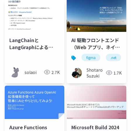
LangChainと
AI 駆動フロントエンド
LangGraphによる
（Web アプリ、ネイテ
RAG・AIエージェント
ィブモバイルアプリ）
figma
.net
［実践］入門 輪読会 第
開発ツール等最新アッ
2回
プデート
Shotaro
solaoi
2.7K
1.7K
Suzuki
Azure Functions
Microsoft Build 2024