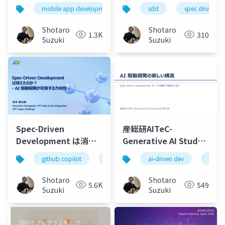
の開発革新 - 2026-07-
Copilot × Spec Kit 起
mobile app development
github copilot
sdd
spec driven d
openai
24 メディア説明会
点の AI 駆動開発オブザ
ーバビリティ
Shotaro
Shotaro
1.3K
310
Suzuki
Suzuki
Spec-Driven
産総研AITeC-
Development は消え
Generative AI Study
たのか？ - AI 駆動開発
Group-第73
github copilot
spec kit
ai-driven dev
sdd
仕様駆動開
spec k
が収束する方向性 -公開
回-20260526-SDDセッ
版
ション-公開版
Shotaro
Shotaro
5.6K
549
Suzuki
Suzuki