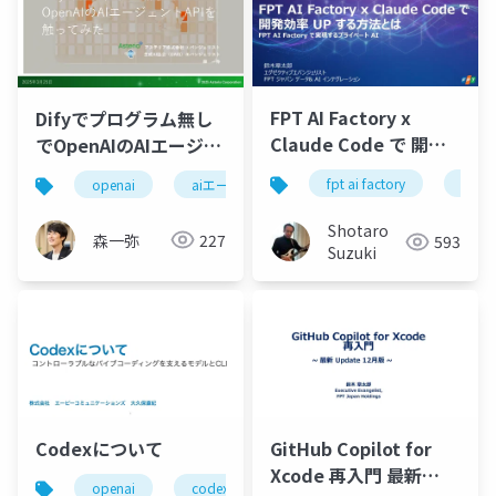
FPT AI Factory x
Difyでプログラム無し
Claude Code で 開発
でOpenAIのAIエージェ
効率 UP する方法とは -
ントAPIを触ってみた
fpt ai factory
nvidi
openai
aiエージェント
FPT AI Factory で実現
するプライベート AI -
Shotaro
森一弥
227
593
Suzuki
Codexについて
GitHub Copilot for
Xcode 再入門 最新
openai
codex