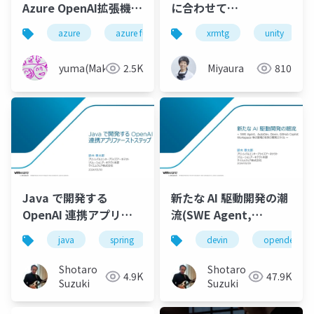
Azure OpenAI拡張機能
に合わせて
を使って簡単にAIとや
(?)Microsoft Meshの
azure
azure functions
xrmtg
azure openai
unity
りとりしてみよう！
チュートリアル
Mesh201がパワーアッ
yuma(Maki)
2.5K
Miyaura
810
プ
Java で開発する
新たな AI 駆動開発の潮
OpenAI 連携アプリフ
流(SWE Agent,
ァーストステップ
AutoDev,Devin,
java
spring
spring boot
devin
java21
opendevin
GitHub Copilot
Workspace等)
Shotaro
Shotaro
4.9K
47.9K
Suzuki
Suzuki