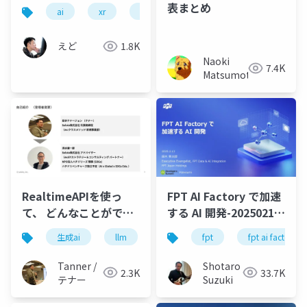
た
表まとめ
ai
xr
sao
えど
1.8K
Naoki
7.4K
Matsumoto
RealtimeAPIを使っ
FPT AI Factory で加速
て、 どんなことができ
する AI 開発-20250213-
るかを検証してみる
公開版
生成ai
llm
realtimeapi
fpt
openai
fpt ai factory
Tanner /
Shotaro
2.3K
33.7K
テナー
Suzuki