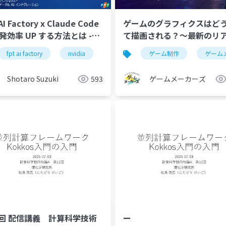
AI Factory x Claude Code
ゲームのグラフィクスはど
て描画される？～最新のリ
 AI Factory で実現するプラ
イムレンダリング描画フロ
ollama
fpt ai factory
生成ai
nvidia
h100
ゲーム制作
h200
gpu
ゲーム
ト AI -
ていこう！～
Shotaro Suzuki
593
ゲームメーカーズ
2回 配信講義 計算科学技術
ー
nvidia
startup
fpt ai factory
gemma
ne