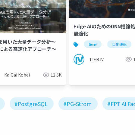
Edge AIのためのDNN推論
最適化
Lを用いた大量データ分析～
tieriv
自動運転
Uによる高速化アプローチ～
TIER IV
KaiGai Kohei
12.5K
#PostgreSQL
#PG-Strom
#FPT AI Fa