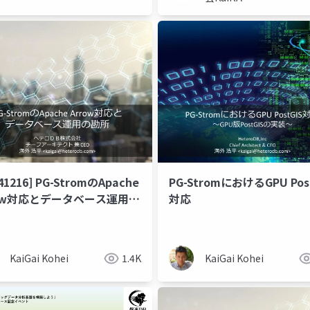
41216] PG-StromのApache
PG-StromにおけるGPU Pos
高速化
row対応とデータベース運用の
対応
KaiGai Kohei
1.4K
KaiGai Kohei