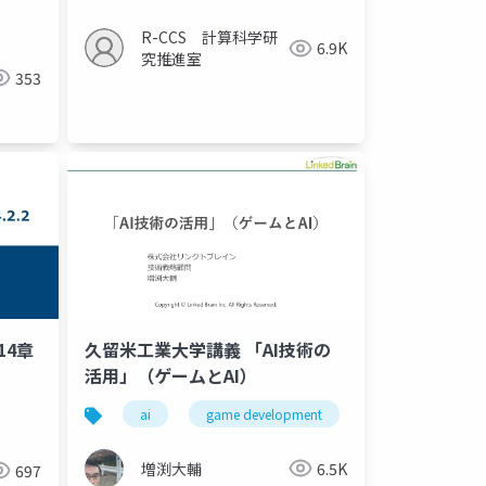
R-CCS 計算科学研
6.9K
究推進室
353
14章
久留米工業大学講義 「AI技術の
活用」（ゲームとAI）
factory
fine tuning
ai
game development
ai agent
nvidia
gpu
増渕大輔
6.5K
697