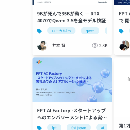
9Bが死んで35Bが動く — RTX
FPT 
4070でQwen 3.5を全モデル検証
で 開発効率 UP する方法とは -
FPT
ローカルllm
qwen
gpu
イベー
井本 賢
2.8K
FPT AI Factory -スタートアップ
へのエンパワーメントによる実社
会での AI アプリケーション推進 -
第1
fpt
fpt japan
ai
genai