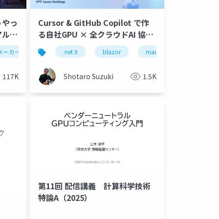
うやっ
Cursor & GitHub Copilot で作
アルタ
る自社GPU × 全クラウドAI 協調
ーを見
アプリケーション- AI 駆動開発新
メーカーズスクランブル
claude code
openai
.net 9
レンダリング
blazor
ollama
maui
cg
anthropic
グラフィックス
.net maui
openc
時代- NVIDIA GPU ハイブリッド
×マルチクラウド実装術-公開
117K
Shotaro Suzuki
1.5K
第11回 配信講義 計算科学技術
特論A（2025）
motron
gemini
vetex ai
.net 8
c12
clou