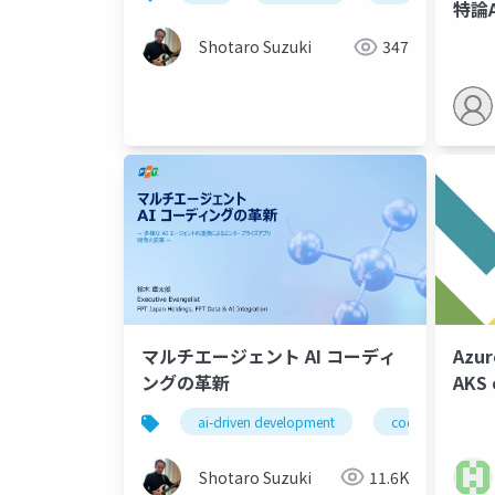
特論A
Shotaro Suzuki
347
マルチエージェント AI コーディ
Azu
ングの革新
AKS
ai-driven development
codevista
Shotaro Suzuki
11.6K