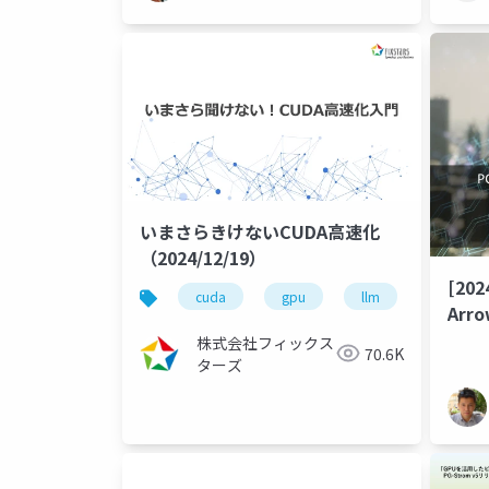
いまさらきけないCUDA高速化
（2024/12/19）
[202
cuda
gpu
llm
nvidia
Ar
勘所
株式会社フィックス
70.6K
ターズ