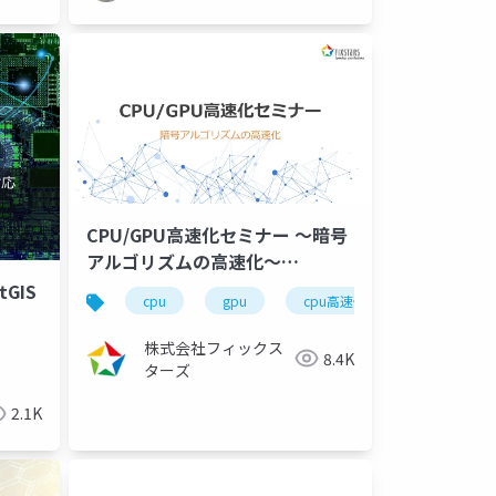
CPU/GPU高速化セミナー ～暗号
アルゴリズムの高速化～
（2024/05/27）
tGIS
cpu
gpu
cpu高速化
gpu高速化
株式会社フィックス
8.4K
ターズ
2.1K