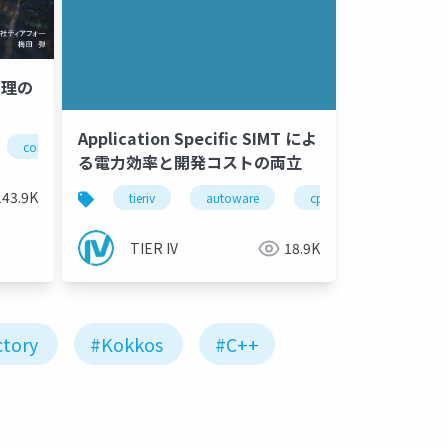
処理の
Application Specific SIMT によ
computing
tierivmeetup
る電力効率と開発コストの両立
143.9K
tieriv
autoware
cpu
gpu
TIER IV
18.9K
ctory
#Kokkos
#C++