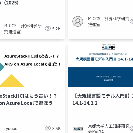
（2025）
R-CCS 計算科学研究
推進室
R-CCS 計算科学研
5.2K
究推進室
reStackHCIはもう古い！？
【大規模言語モデル入門Ⅱ】
 on Azure Localで遊ぼう
14.1-14.2.2
llm
ldm
locofy.ai
figma
mcp
fpt ai 
京都大学人工知能研究
ryuuuu
3.5K
会KaiRA