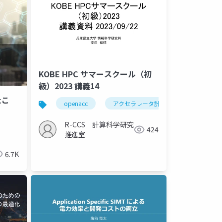
KOBE HPC サマースクール（初
級）2023 講義14
たこ
openacc
アクセラレータ計算
nvidia hpc
R-CCS 計算科学研究
424
推進室
6.7K