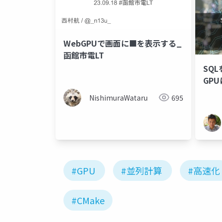
WebGPUで画面に■を表示する_
函館市電LT
SQ
GP
NishimuraWataru
695
#GPU
#並列計算
#高速化
#CMake