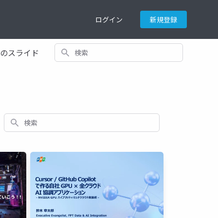
ログイン
新規登録
検索
てのスライド
検索