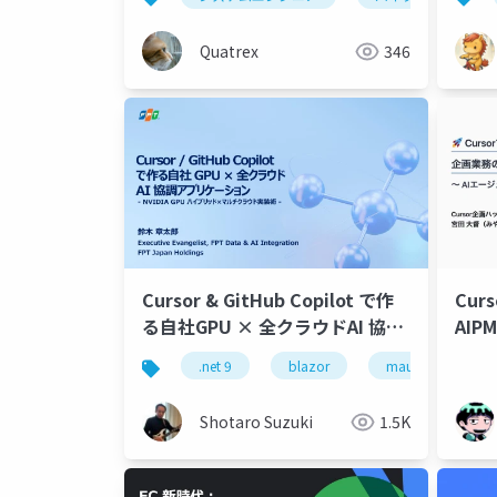
Quatrex
346
Cursor & GitHub Copilot で作
Cu
る自社GPU × 全クラウドAI 協調
AIP
アプリケーション- AI 駆動開発新
開発
.net 9
blazor
maui
.ne
時代- NVIDIA GPU ハイブリッド
×マルチクラウド実装術-公開
Shotaro Suzuki
1.5K