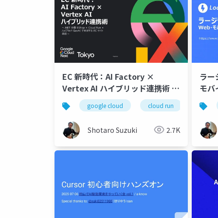
EC 新時代：AI Factory ×
ラー
Vertex AI ハイブリッド連携術 -
モバ
配布用(当日実施版)
Vibe
google cloud
cloud run
gemini 
Shotaro Suzuki
2.7K