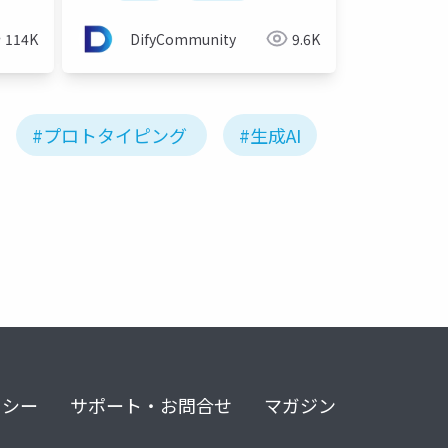
114K
DifyCommunity
9.6K
#プロトタイピング
#生成AI
リシー
サポート・お問合せ
マガジン