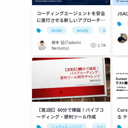
コーディングエージェントを安全
JSAI
に実行させる新しいアプローチ
〜Docker Sandboxes・AI
docker
security
mcp
c
Governance〜
根本 征(Tadashi
1.7K
Nemoto)
【第2回】60分で爆誕！バイブコ
Curs
ーディング・便利ツール作成
る 
システムエンジニア
バイブコーディング