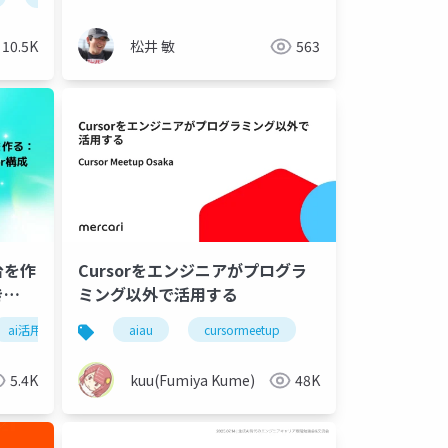
10.5K
松井 敏
563
台を作
Cursorをエンジニアがプログラ
き
ミング以外で活用する
factory
ai活用
gpu cloud
コーディングエージェント
aiau
cursor
cursormeetup
github
資料作成
github copilot
オペレーシ
5.4K
kuu(Fumiya Kume)
48K