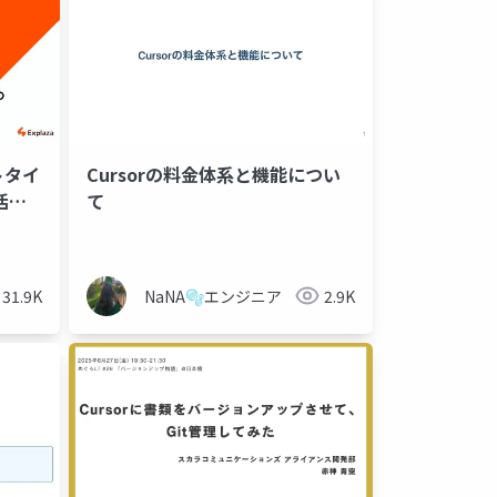
トタイ
Cursorの料金体系と機能につい
活用
て
t
mma
react native
google cloud engine
flutter
fpt ai factory
swift
kotlin
fpt ai studio
vue.js
31.9K
NaNA🫧エンジニア
2.9K