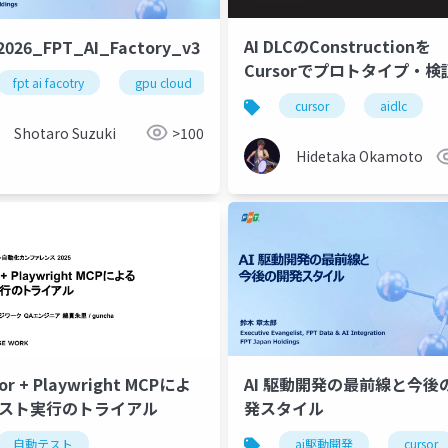
AI DLCのConstructionを
2026_FPT_AI_Factory_v3
Cursorでプロトタイプ・検
fpt ai facotry
gpu cloud
nvidia
google cloud
る
laude
codex
cursor
cursor
aidlc
Shotaro Suzuki
>100
Hidetaka Okamoto
or + Playwright MCPによ
AI 駆動開発の最前線と今後
テスト実行のトライアル
発スタイル
自動テスト
vibe coding
chatgpt
claude code
ai駆動開発
cursor
cursor