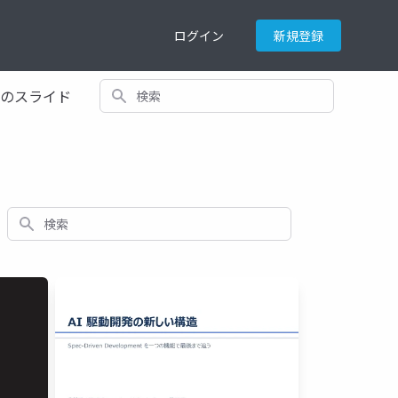
ログイン
新規登録
検索
てのスライド
検索