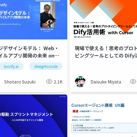
ジデザインモデル： Web・
現場で使える！思考のプロ
イルアプリ開発の未来 on
ピングツールとしての Dify
 Coding Catfe
術 with Cursor
2.5 pro
locofy.ai
gemini 2.0 flash
designtocode
vertex ai
figma
adobexd
nemotron
reac
ge
Shotaro Suzuki
2.1K
Daisuke Miyata