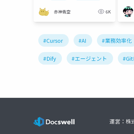
赤神青空
6K
#Cursor
#AI
#業務効率化
#Dify
#エージェント
#Gi
運営：株