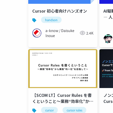
Cursor 初心者向けハンズオン
AI
― 
handson
開発
a-know / Daisuke
2.4K
Inoue
【SCOM LT】Cursor Rules を書
ノンエ
くということ〜業務“効率化”から
Cur
業務“均一化”を目指して〜
cursor
cursor rules