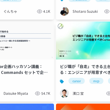
ぐんちゃ
4.1K
Shotaro Suzuki
rsor企画ハッカソン講義：
ビジ職が「自走」できる土
M Commands セットで企画
る：エンジニアが用意すべ
！
Cursor構成
t maui
asp .net core web api
gpu
cursor
nvidia
mcp
fpt ai 
Daisuke Miyata
54.7K
濱口 宝