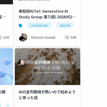
産総研AITeC-Generative AI
証す
Study Group-第73回-20260526-
aws
azure
ai infused app
.net
c
java
SDDセッション-公開版
ai-driven dev
spec kit
specify
pl
238
Shotaro Suzuki
549
の開
AIの並列開発が熱いので始めよう
と思った話
vs code
windsurf
github copilot
devin