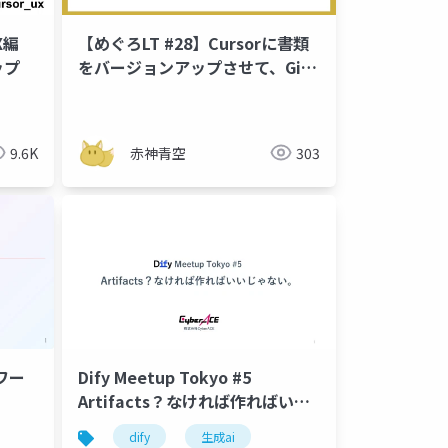
UX編
【めぐろLT #28】Cursorに書類
ップ
をバージョンアップさせて、Git
管理してみた
9.6K
赤神青空
303
ワー
Dify Meetup Tokyo #5
Artifacts？なければ作ればいい
じゃない
dify
生成ai