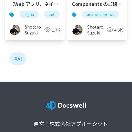
（Web アプリ、ネイテ
Components のご紹介
ィブモバイルアプリ）
- AI を活用した UI コン
figma
.net
.net smart components
asp.net core mvc
locofy
r
開発ツール等最新アッ
トロール
プデート
Shotaro
Shotaro
1.7K
4.5K
Suzuki
Suzuki
#AI
運営：株式会社アプルーシッド