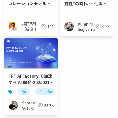
ュレーションモデル生
貫性"の時代 ― 仕事で
成機能で視覚化OK
も使える時代へ、画像
生成AIの新しい使い方
― 【産総研
横田秀珠
Kunihiro
122
5.7K
AITeC「Generative AI
（新潟ITコ
Sugiyama
ンサルタン
Study Group第58
ト）
回」】
FPT AI Factory で加速
する AI 開発-20250213-
公開版
fpt
fpt ai factory
generative ai
azure
Shotaro
33.7K
Suzuki