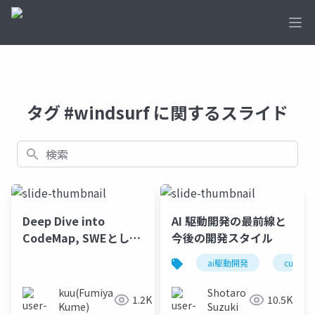
Ope
タグ #windsurf に関するスライド
検索
Deep Dive into
AI 駆動開発の最前線と
CodeMap, SWEとして
今後の開発スタイル
生き残るために必要な
ai駆動開発
cursor
道具
kuu(Fumiya
Shotaro
1.2K
10.5K
Kume)
Suzuki