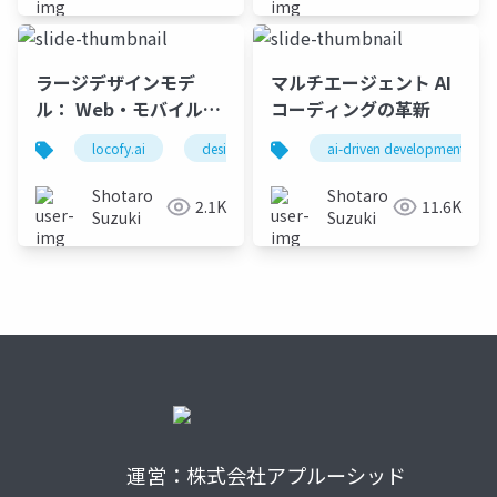
ラージデザインモデ
マルチエージェント AI
ル： Web・モバイルア
コーディングの革新
プリ開発の未来 on
locofy.ai
designtocode
ai-driven development
figma
adobexd
Vibe Coding Catfe
Shotaro
Shotaro
2.1K
11.6K
Suzuki
Suzuki
運営：株式会社アプルーシッド