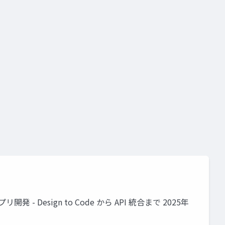
visual studio 2022 preview
nvidia enterprise
nvidia
visual studio code
nvidia nim
nvidia nemo
typescript
ダンアプリ開発 - Design to Code から API 統合まで 2025年