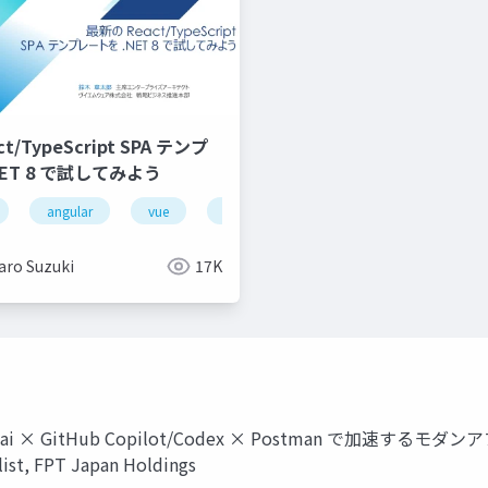
/TypeScript SPA テンプ
ET 8 で試してみよう
google cloud
angular
vue
aws
node.js
kubernetes
vite
gpu metal cloud
javascript
aro Suzuki
17K
Locofy.ai × GitHub Copilot/Codex × Postman で加速するモ
t, FPT Japan Holdings