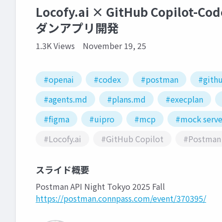
Locofy.ai × GitHub Copilot-
ダンアプリ開発
1.3K Views
November 19, 25
#openai
#codex
#postman
#githu
#agents.md
#plans.md
#execplan
#figma
#uipro
#mcp
#mock serve
#Locofy.ai
#GitHub Copilot
#Postman
スライド概要
Postman API Night Tokyo 2025 Fall
https://postman.connpass.com/event/370395/