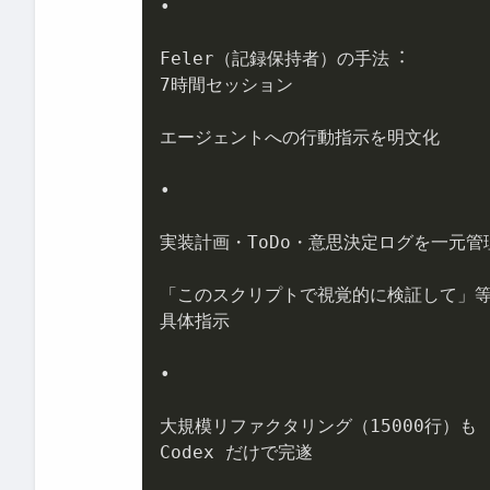
•

Feler（記録保持者）の⼿法︓

7時間セッション

エージェントへの⾏動指⽰を明⽂化

•

実装計画・ToDo・意思決定ログを⼀元管理
「このスクリプトで視覚的に検証して」等
具体指⽰

•

⼤規模リファクタリング（15000⾏）も

Codex だけで完遂
