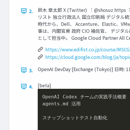
鈴⽊ 章太郎 X (Twitter) ︓ @shosuz h
2.
リスト 独⽴⾏政法⼈ 国⽴印刷局 デジタル統
時代から、Dell、 Accenture、Elas
事は、内閣官房 政府 CIO 補佐官、 デジタル庁 
として担当中。 Google Cloud Partner All Cert
https://www.edifist.co.jp/course/MSC
https://cloud.google.com/blog/ja/topic
OpenAI DevDay [Exchange (Tokyo)
3.
[beta]
4.
OpenAI Codex チームの実践⼿法概要

agents.md 活⽤

スナップショットテスト⾃動化
