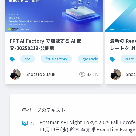
FPT AI Factory で加速する AI 開
最新の React
発-20250213-公開版
レートを .N
fpt
fpt ai factory
generative ai
azure
react
Shotaro Suzuki
33.7K
Shot
各ページのテキスト
Postman API Night Tokyo 2025 Fall 
1.
11⽉19⽇(⽔) 鈴⽊ 章太郎 Executive Evangelis