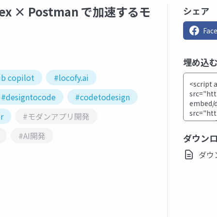
Codex × Postman で加速するモ
シェア
Fac
埋め込
b copilot
#locofy.ai
#designtocode
#codetodesign
r
#モダンアプリ開発
#AI開発
ダウン
ダウン