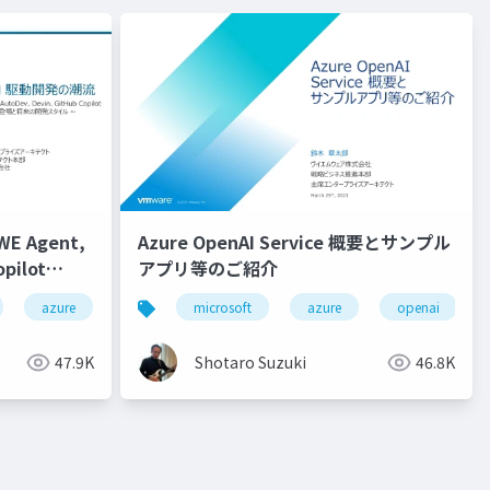
 Agent,
Azure OpenAI Service 概要とサンプル
pilot
アプリ等のご紹介
ilot chat
collaboration
azure
visual studio code
autodev
fpt
microsoft
github
fpt ai factory
java
azure
github copilot
spring boot
nvidia
openai
gp
gi
h
47.9K
Shotaro Suzuki
46.8K