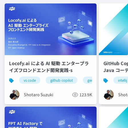
Locofy.ai による AI 駆動 エンタープラ
GitHub Cop
イズフロンドエンド開発実践-s
Java コ
配布用
vs code
github copilot
gemini
locofy.ai
intellij
Shotaro Suzuki
123.9K
Shot