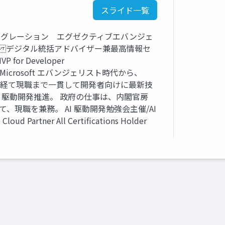
スライド一覧
 インテグレーション エグゼクティブエバンジェ
 デジタル統括アドバイザー兼最高情報セ
for Developer
Tools) Microsoft エバンジェリスト時代から、
VMware を経て現職まで一貫して開発者向けに最新技
AI 駆動開発推進。 政府の仕事は、内閣官房
経て、現職を兼務。 AI 駆動開発勉強会主催/AI
artner All Certifications Holder