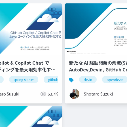
ilot & Copilot Chat で
新たな AI 駆動開発の潮流(SWE
ーディングを最大限効率化する-
AutoDev,Devin, GitHub Co
Workspace等)
figma
spring starter
enterprise
github
ui/ux
github copilot
devin
designer & developer
opendevin
github cop
aro Suzuki
63.7K
Shotaro Suzuki