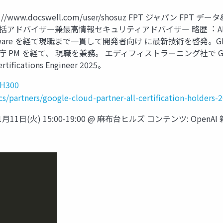
ttps︓//www.docswell.com/user/shosuz FPT ジャパ
括アドバイザー兼最⾼情報セキュリティアドバイザー 略歴︓ AI 駆
tic、VMware を経て現職まで⼀貫して開発者向け に最新技術を啓
PM を経て、 現職を兼務。 エディフィストラーニング社で GH-300
ifications Engineer 2025。
GH300
s/partners/google-cloud-partner-all-certification-holders-
] ⽇時: 11⽉11⽇(⽕) 15:00-19:00 @ ⿇布台ヒルズ コンテンツ: Op