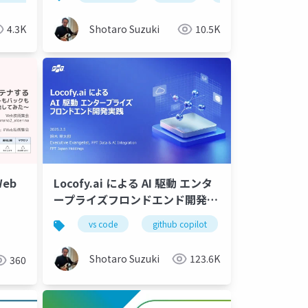
4.3K
Shotaro Suzuki
10.5K
Web
Locofy.ai による AI 駆動 エンタ
ープライズフロンドエンド開発実
践-s
vs code
github copilot
gemini
l
Shotaro Suzuki
123.6K
360