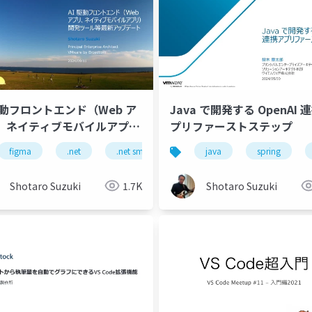
駆動フロントエンド（Web ア
Java で開発する OpenAI 
、ネイティブモバイルアプ
プリファーストステップ
開発ツール等最新アップデー
figma
mobile
.net
native mobile
.net smart components
react
java
react native
locofy.ai
spring
kub
Shotaro Suzuki
1.7K
Shotaro Suzuki