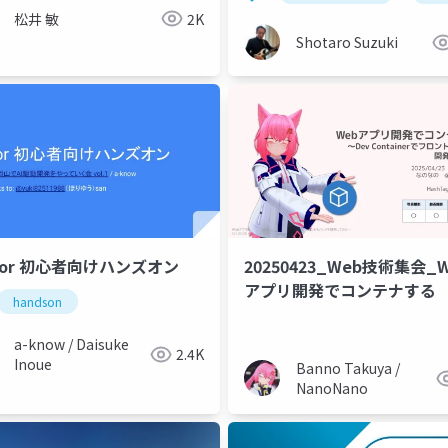
松井 敏
2K
Shotaro Suzuki
sor 初心者向けハンズオン
20250423_Web技術集会_
アプリ開発でコンテナする
handson
a-know / Daisuke
2.4K
Inoue
Banno Takuya /
NanoNano