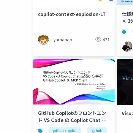
仕様駆
copilot-context-explosion-LT
× 3
ルアプ
yamapan
431
GitHub Copilotのフロントエン
Visu
ド VS Code の Copilot Chat 拡
張から学ぶ GitHub Copilot ＆
github copilot
github
vscode