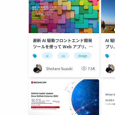
最新 AI 駆動フロントエンド開発
AI 
ツールを使って Web アプリ、ネ
プリ
イティブモバイルアプリを開発し
リ）
ui
ux
design
web
てみよう
ト
Shotaro Suzuki
7.5K