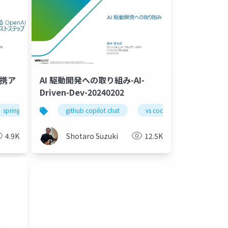
連携ア
AI 駆動開発への取り組み-AI-
Driven-Dev-20240202
ernetes
uizard
spring boot
vs code
microservices
java21
github copilot chat
ai driven development
spring ai
figma
vs code
postman for vs code
maven
front end
gen ai
github co
4.9K
Shotaro Suzuki
12.5K