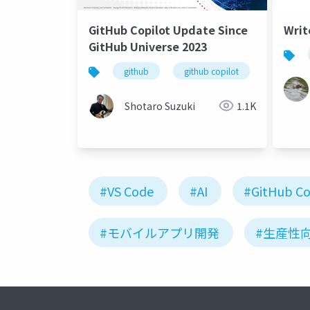
GitHub Copilot Update Since
Wri
GitHub Universe 2023
github
github copilot
github co
Shotaro Suzuki
1.1K
#VS Code
#AI
#GitHub Co
#モバイルアプリ開発
#生産性