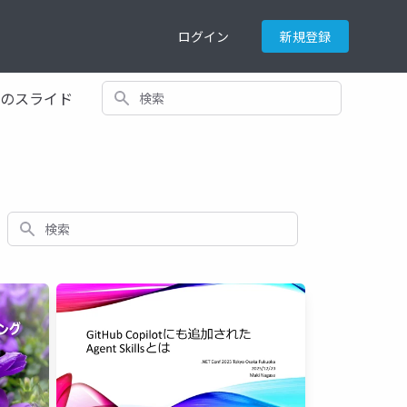
ログイン
新規登録
検索
てのスライド
検索