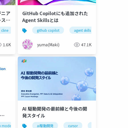
゙ニア
GitHub Copilotにも追加された
ース
Agent Skillsとは
cline
github copilot
k8s
github copilot
swiftui
vs code
nanobanana
ai driven dev
agent skills
zeabur
ai driven dev tr
s
1.6K
yuma(Maki)
47.1K
AI 駆動開発の最前線と今後の開
発スタイル
 modernization
ai駆動開発
java
.net
cursor
agent sdlc
vs code
azure
winds