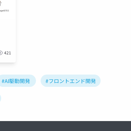
script
typescript
csharp
react
react native
421
#AI駆動開発
#フロントエンド開発