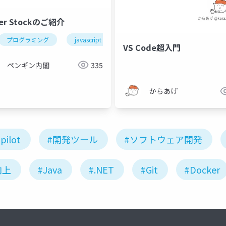
ter Stockのご紹介
プログラミング
javascript
vscode
VS Code超入門
pilot chat
openai
codex
java
.net
java
ペンギン内閣
335
からあげ
pilot
#開発ツール
#ソフトウェア開発
向上
#Java
#.NET
#Git
#Docker