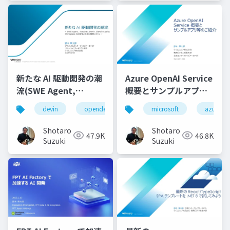
新たな AI 駆動開発の潮
Azure OpenAI Service
流(SWE Agent,
概要とサンプルアプリ
AutoDev,Devin,
等のご紹介
devin
opendevin
azure
microsoft
autodev
azure
GitHub Copilot
Workspace等)
Shotaro
Shotaro
47.9K
46.8K
Suzuki
Suzuki