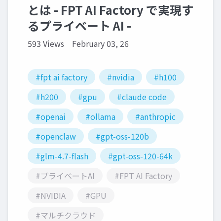
とは - FPT AI Factory で実現す
るプライベート AI -
593 Views
February 03, 26
#fpt ai factory
#nvidia
#h100
#h200
#gpu
#claude code
#openai
#ollama
#anthropic
#openclaw
#gpt-oss-120b
#glm-4.7-flash
#gpt-oss-120-64k
#プライベートAI
#FPT AI Factory
#NVIDIA
#GPU
#マルチクラウド