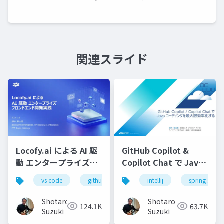
関連スライド
Locofy.ai による AI 駆
GitHub Copilot &
動 エンタープライズフ
Copilot Chat で Java
ロンドエンド開発実践-
コーディングを最大限
vs code
github copilot
intellij
gemini
spring starte
locofy.ai
s
効率化する-配布用
Shotaro
Shotaro
124.1K
63.7K
Suzuki
Suzuki