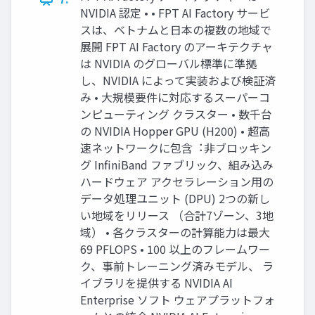
NVIDIA 認定 • • FPT AI Factory サービ
スは、ベトナムと⽇本の複数の地域で
展開 FPT AI Factory のアーキテクチャ
は NVIDIA のグローバル標準に準拠
し、NVIDIA によって実装および検証済
み • ⼤規模要件に対応するスーパーコ
ンピューティング クラスター • 数千台
の NVIDIA Hopper GPU (H200) • 超⾼
速ネットワークに包含︓⾮ブロッキン
グ InfiniBand ファブリック、組み込み
ハードウェア アクセラレーション⽤の
データ処理ユニット (DPU) 2つの新し
い地域をリリース （合計7ゾーン、3地
域） • 各クラスターの計算能⼒は最⼤
69 PFLOPS • 100 以上のフレームワー
ク、事前トレーニング済みモデル、 ラ
イブラリを提供する NVIDIA AI
Enterprise ソフト ウェアプラットフォ