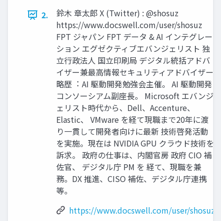
鈴⽊ 章太郎 X (Twitter) : @shosuz
2.
https://www.docswell.com/user/shosuz
FPT ジャパン FPT データ & AI インテグレー
ション エグゼクティブエバンジェリスト 独
⽴⾏政法⼈ 国⽴印刷局 デジタル統括アドバ
イザー兼最⾼情報セキュリティアドバイザー
略歴︓ AI 駆動開発勉強会主催。 AI 駆動開発
コンソーシアム副座⻑。 Microsoft エバンジ
ェリスト時代から、Dell、Accenture、
Elastic、 VMware を経て現職まで20年に渡
り⼀貫して開発者向けに最新 技術啓発活動
を実施。現在は NVIDIA GPU クラウド技術を
訴求。 政府の仕事は、内閣官房 政府 CIO 補
佐官、 デジタル庁 PM を 経て、現職を兼
務。DX 推進、CISO 補佐、デジタル庁連携
等。
https://www.docswell.com/user/shosuz