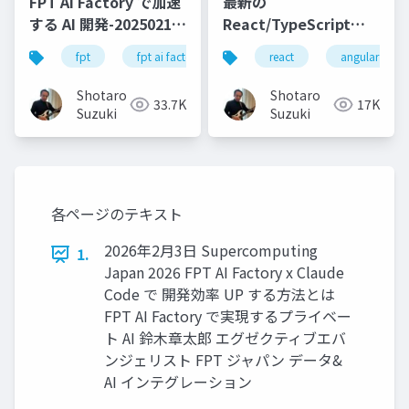
FPT AI Factory で加速
最新の
する AI 開発-20250213-
React/TypeScript
公開版
SPA テンプレートを
fpt
fpt ai factory
generative ai
react
angular
azure
.NET 8 で試してみよう
Shotaro
Shotaro
33.7K
17K
Suzuki
Suzuki
各ページのテキスト
2026年2⽉3⽇ Supercomputing
1.
Japan 2026 FPT AI Factory x Claude
Code で 開発効率 UP する⽅法とは
FPT AI Factory で実現するプライベー
ト AI 鈴⽊章太郎 エグゼクティブエバ
ンジェリスト FPT ジャパン データ&
AI インテグレーション