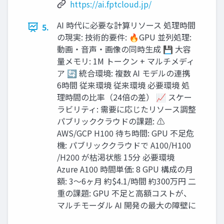
https://ai.fptcloud.jp/
AI 時代に必要な計算リソース 処理時間
5.
の現実: 技術的要件: 🔥GPU 並列処理:
動画‧⾳声‧画像の同時⽣成 💾 ⼤容
量メモリ: 1M トークン + マルチメディ
ア 🔄 統合環境: 複数 AI モデルの連携
6時間 従来環境 従来環境 必要環境 処
理時間の⽐率（24倍の差） 📈 スケー
ラビリティ: 需要に応じたリソース調整
パブリッククラウドの課題: ⚠
AWS/GCP H100 待ち時間: GPU 不⾜危
機: パブリッククラウドで A100/H100
/H200 が枯渇状態 15分 必要環境
Azure A100 時間単価: 8 GPU 構成の⽉
額: 3〜6ヶ⽉ 約$4.1/時間 約300万円 ⼆
重の課題: GPU 不⾜と⾼額コストが、
マルチモーダル AI 開発の最⼤の障壁に