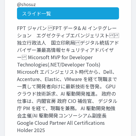
@shosuz
スライド一覧
FPT ジャパン FPT データ& AI インテグレー
ション エグゼクティブエバンジェリスト
独立行政法人 国立印刷局 デジタル統括アド
バイザー兼最高情報セキュリティアドバイザ
ー Micorsoft MVP for Developer
Technologies(.NET/Developer Tools)
Microsoft エバンジェリスト時代から、Dell、
Accenture、Elastic、VMware を経て現職まで
一貫して開発者向けに最新技術を啓発。 GPU
クラウド技術訴求、AI 駆動開発推進。 政府の
仕事は、内閣官房 政府 CIO 補佐官、 デジタル
庁 PM を経て、現職を兼務。 AI 駆動開発勉強
会主催/AI 駆動開発コンソーシアム副座長
Google Cloud Partner All Certifications
Holder 2025