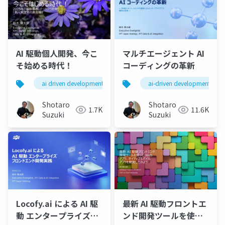
AI 駆動個人開発、今こ
マルチエージェント AI
そ始める時代！
コーディングの革新
ai driven development
locofy.ai
ai-driven development
claude code
Shotaro
Shotaro
1.7K
11.6K
Suzuki
Suzuki
Locofy.ai による AI 駆
最新 AI 駆動フロントエ
動 エンタープライズフ
ンド開発ツールを使っ