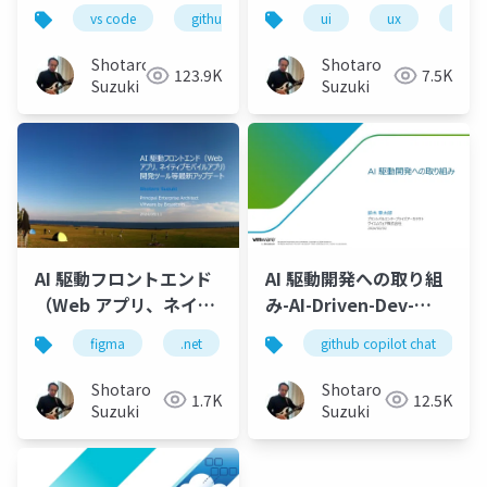
ロンドエンド開発実践-
て Web アプリ、ネイテ
vs code
github copilot
ui
gemini
ux
locofy.ai
desi
s
ィブモバイルアプリを
開発してみよう
Shotaro
Shotaro
123.9K
7.5K
Suzuki
Suzuki
AI 駆動フロントエンド
AI 駆動開発への取り組
（Web アプリ、ネイテ
み-AI-Driven-Dev-
ィブモバイルアプリ）
20240202
figma
.net
.net smart components
github copilot chat
locofy
開発ツール等最新アッ
プデート
Shotaro
Shotaro
1.7K
12.5K
Suzuki
Suzuki