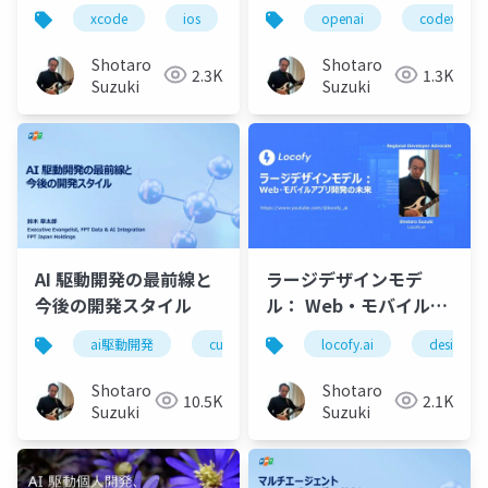
Update 12月版
Postman で加速するモ
xcode
ios
github copilot
openai
figma
codex
ダンアプリ開発
Shotaro
Shotaro
2.3K
1.3K
Suzuki
Suzuki
AI 駆動開発の最前線と
ラージデザインモデ
今後の開発スタイル
ル： Web・モバイルア
プリ開発の未来 on
ai駆動開発
cursor
vs code
locofy.ai
windsurf
designto
Vibe Coding Catfe
Shotaro
Shotaro
10.5K
2.1K
Suzuki
Suzuki