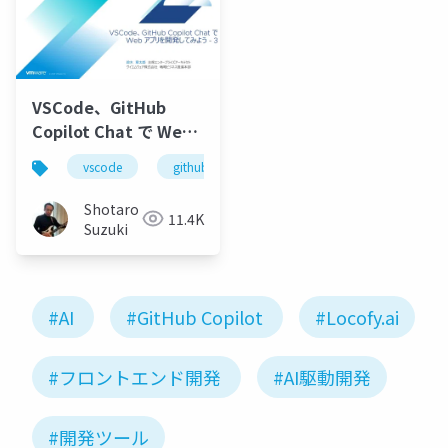
VSCode、GitHub
Copilot Chat で Web
アプリを開発してみよ
vscode
github
github copilot
github cop
う - 3
Shotaro
11.4K
Suzuki
#AI
#GitHub Copilot
#Locofy.ai
#フロントエンド開発
#AI駆動開発
#開発ツール