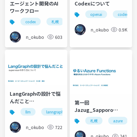
エージェント開発のAI
Codexについて
ワークフロー
openai
codex
codex
札幌
agent
エージェント
n_okubo
0.9K
n_okubo
603
LangGraphの設計で悩
んだこと
第一回
_2025_08_23_JMLT
Jazug_Sapporo
llm
lanngraph
langchain
architecutre
rebootイベント「ゆる
札幌
azure
いAzure Functions」
n_okubo
722
n_okubo
241