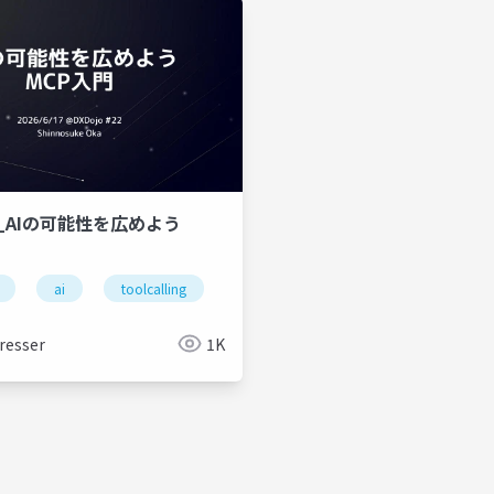
17_AIの可能性を広めよう
security
ai
toolcalling
handson
security
resser
1K