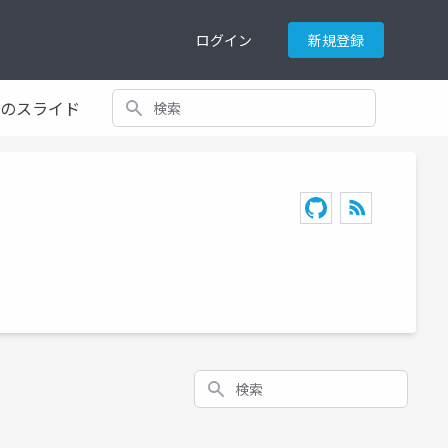
ログイン
新規登録
検索
てのスライド
検索