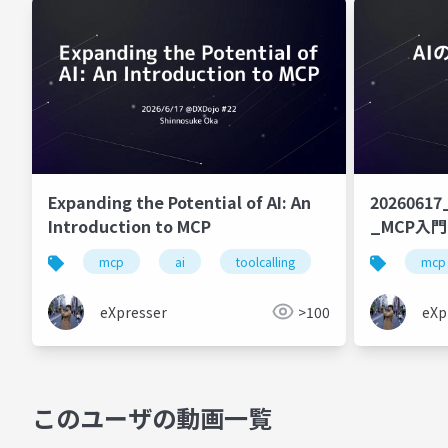
Expanding the Potential of AI: An
202606
Introduction to MCP
_MCP入門
mcp
ai
toolcalling
handson
mcp
eXpresser
>100
eXp
このユーザの動画一覧