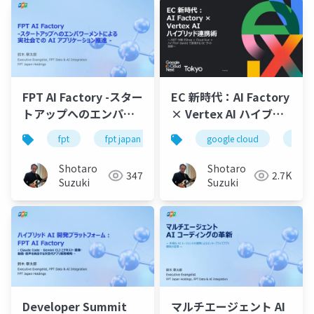
実装術-公開
FPT AI Factory -スター
EC 新時代：AI Factory
トアップへのエンパワ
× Vertex AI ハイブリ
ーメントによる実社会
ッド連携術 - 配布用(当
fpt
fpt japan
ai
google cloud
genai
nvidia
clou
での AI アプリケーショ
日実施版)
ン推進 -
Shotaro
Shotaro
347
2.7K
Suzuki
Suzuki
Developer Summit
マルチエージェント AI