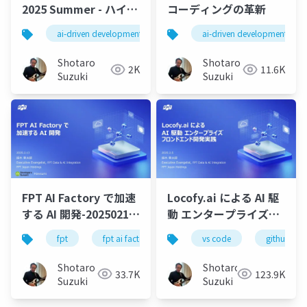
2025 Summer - ハイブ
コーディングの革新
リッドAI開発プラット
ai-driven development
fpt ai factory
ai-driven development
multi modal
フォーム：FPT AI
Factory - Claude
Shotaro
Shotaro
2K
11.6K
Code・Gemini CLIと
Suzuki
Suzuki
テキスト・画像・動
画・音声を統合する次
世代アプリ開発戦略
FPT AI Factory で加速
Locofy.ai による AI 駆
する AI 開発-20250213-
動 エンタープライズフ
公開版
ロンドエンド開発実践-
fpt
fpt ai factory
generative ai
vs code
github cop
azure
s
Shotaro
Shotaro
33.7K
123.9K
Suzuki
Suzuki