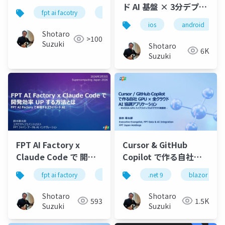
ド AI 基盤 × 3分デプロ
fpt ai facotry
gpu cloud
nvidia
google c
イで実装するモバイル
ios
android
アプリ + AI Agent
Shotaro
>100
Suzuki
Shotaro
6K
Suzuki
FPT AI Factory x
Cursor & GitHub
Claude Code で 開発
Copilot で作る自社
効率 UP する方法とは -
GPU × 全クラウドAI 協
fpt ai factory
nvidia
h100
.net 9
h200
blazor
FPT AI Factory で実現
調アプリケーション- AI
するプライベート AI -
駆動開発新時代-
Shotaro
Shotaro
593
1.5K
NVIDIA GPU ハイブリ
Suzuki
Suzuki
ッド×マルチクラウド