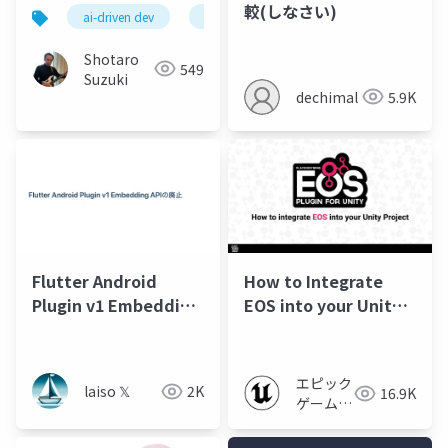
Group-第73
較(しなさい)
ai-driven dev
spec kit
specify
plan
回-20260526-SDDセッ
ション-公開版
Shotaro
549
Suzuki
dechimal
5.9K
Flutter Android
How to Integrate
Plugin v1 Embedding
EOS into your Unity
APIの廃止について
Project
エピック
laiso 𝕏
2K
16.9K
ゲームズ
ジャパン