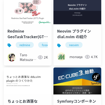
Redmine
Neovim プラグイン
GeoTaskTracker(GTT)
dial.nvim の紹介
Plugin
redmine
foss4g
osgeo
neovim
Taro
monaqa
4.7K
2K
Matsuzawa
aka. btm
Symfonyコンポーネン
ちょっとお洒落な