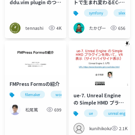
トで生まれ変わるEC-
ddu.vim plugin のつく
CUBE
りかた
symfony
silex
たかぴー
656
tennashi
4K
FMPress Formsの紹介
ue-7. Unreal Engine
filemaker
wordpress
の Simple HMD プラグ
インを用いて，VR 表示
松尾篤
699
ue
unreal engine
（サイドバイサイド表
示）
kunihikokaneko
2.1K