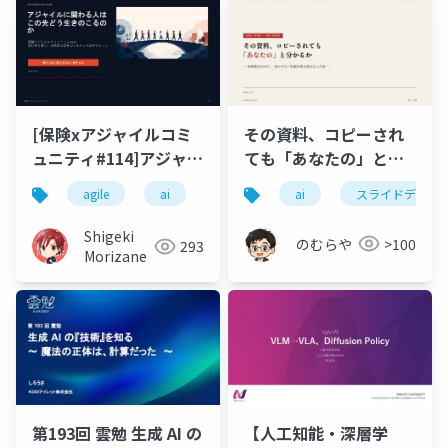
その資料、コピーされ
[保険xアジャイルコミ
ても「あなたの」と分
ュニティ#114]アジャイ
かるか — 教材204本に
ルに関わる人は この先
ai
スライドデザイ
agile
ai
転載対策を焼き込んだ
どう生きのこるのか
話
Shigeki
のむらや
>100
293
Morizane
第193回 雲勉 生成 AI の
【人工知能・深層学