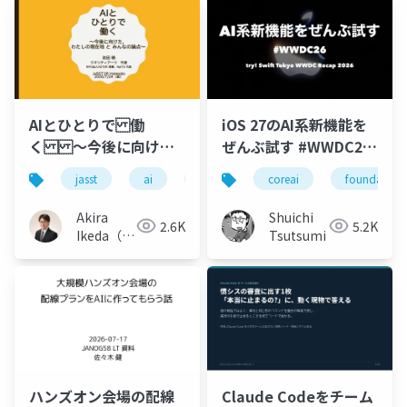
AIとひとりで 働
iOS 27のAI系新機能を
く 〜今後に向け
ぜんぶ試す #WWDC26
た， わたしの現在地
#tryswift
jasst
ai
llm
フリーランス
coreai
foundaiton
伴走
と みんなの論点〜
Akira
Shuichi
2.6K
5.2K
Ikeda（ク
Tsutsumi
オリティ
アーツ）
ハンズオン会場の配線
Claude Codeをチーム