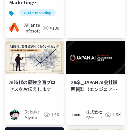
Marketing
Strategies- AEO, GEO
digital marketing
seo
aeo
geo
and SEO
Allianze
>100
Infosoft
AI時代の最強企画プロ
28卒_JAPAN AI会社説
セスをお伝えします
明資料（エンジニア
版）
Daisuke
株式会社
1.5K
1.5K
Miyata
ジーニー
採用担当