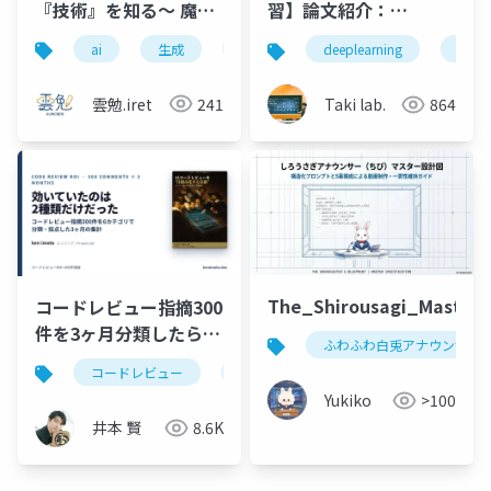
『技術』を知る〜 魔法
習】論文紹介：
の正体は、計算だった
VLA(Vision-
ai
生成
生成ai
とは
仕組み
deeplearning
論文
〜
Language-Action)モ
デルについてのまとめ
雲勉.iret
241
Taki lab.
864
【SayCAN, RT-1, RT-
2, OpneVLA, Diffusion
Policy, π0】
The_Shirousagi_Master_
コードレビュー指摘300
件を3ヶ月分類したら効
ふわふわ白兎アナウンサー
いていたのは2種類だけ
コードレビュー
ハーネスエンジニアリング
aiコ
だった ─ Bug/Spec死
Yukiko
>100
守・残り4種類はPRか
井本 賢
8.6K
ら外す