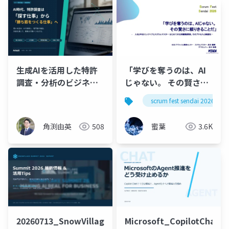
生成AIを活用した特許
「学びを奪うのは、AI
調査・分析のビジネス
じゃない。 その賢さに
への活かし方
頼りきることだ」
scrum fest sendai 2026
角渕由英
508
蜜葉
3.6K
20260713_SnowVillageWEST_Summit2026_
Microsoft_CopilotChat