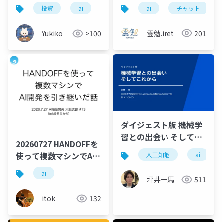
ットボット開発〜24 /
ai
チャット
投資
ai
365自動応答 × 工数
40%削減 の実現〜
雲勉.iret
201
Yukiko
>100
ダイジェスト版 機械学
習との出会い そしてこ
20260727 HANDOFFを
れから
使って複数マシンでAI
人工知能
ai
開発を引き継いだ話
ai
坪井一馬
511
itok
132