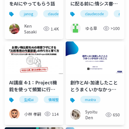
をAIにやってもらう話
に配る前に:情シス審査
の「本当に止まるの?」
janog
claude
ai
配線
イベント
claudecode
ai
に、動く現物で答える
Ken
ゆる草
>100
1.4K
Sasaki
AI講座 4-1：Project機
創作とAI-加速したこと
能を使って頻繁に行う
とうまくいかなかった
作業を効率化しよう
こと
生成ai
情報整理
効率化
ビジネス
mastra
Syoitu
小林 孝嗣
114
650
Den