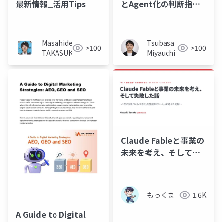
最新情報_活用Tips
とAgent化の判断指針
_20260709
Masahide
Tsubasa
>100
>100
TAKASUKA
Miyauchi
Claude Fableと事業の
未来を考え、そして失
敗した話
もっくま
1.6K
A Guide to Digital