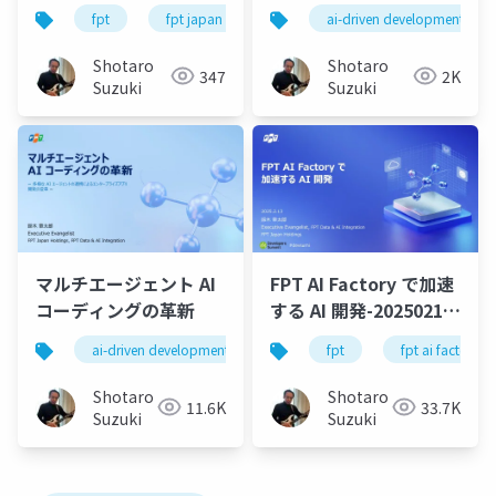
ーメントによる実社会
リッドAI開発プラット
fpt
fpt japan
ai
ai-driven development
genai
nvidia
での AI アプリケーショ
フォーム：FPT AI
ン推進 -
Factory - Claude
Shotaro
Shotaro
347
2K
Code・Gemini CLIと
Suzuki
Suzuki
テキスト・画像・動
画・音声を統合する次
世代アプリ開発戦略
マルチエージェント AI
FPT AI Factory で加速
コーディングの革新
する AI 開発-20250213-
公開版
ai-driven development
codevista
fpt
llm
fpt ai factory
ld
Shotaro
Shotaro
11.6K
33.7K
Suzuki
Suzuki