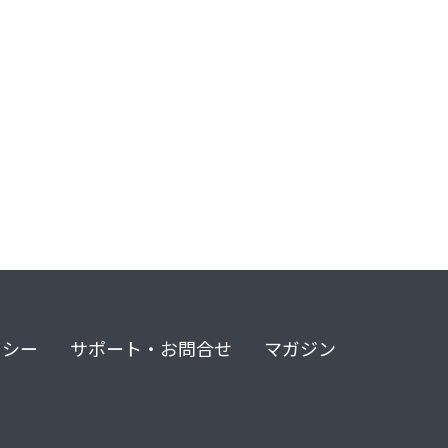
anthropic
openclaw
gpt-oss-120b
glm-4.7-flash
リシー
サポート・お問合せ
マガジン