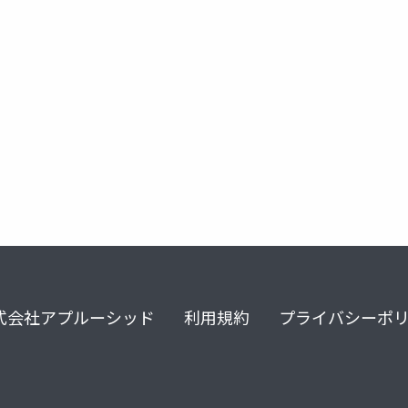
h200
gpu
claude code
openai
ollama
式会社アプルーシッド
利用規約
プライバシーポ