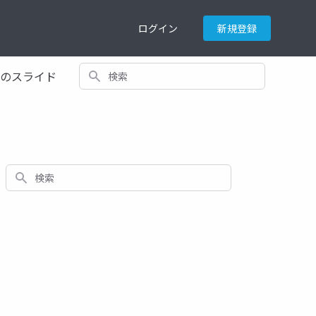
ログイン
新規登録
検索
てのスライド
検索