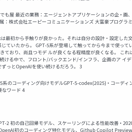
も屋 最近の業務：エージェントアプリケーションの企 ‣ 画、設計、
‣ 所属：株式会社エーピーコミュニケーションズ 大富豪プログラ
odexは最初から手触りが良かった。それは自分の設計・設定し
じていたから。 GPT-5系が登場して触ってから今まで使ってい
きており、尚且つモデ ルが良くなる程精度が良くなる。 これ
人で続ける中で、フロント/バックエンド/インフラ、企画のア イデア
っとOpenAIを使い続けるだろう。 3
 ‣ GPT-5系のコーディング向けモデルGPT-5-codex(2025) 
要なワード 4
-1, GPT-2 初の自己回帰モデル、スケーリングによる性能改善 ‣ 
‣ OpenAI初のコーディング特化モデル、Github Copilot Previe