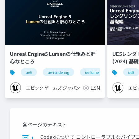
Unreal Engine5 Lumenの仕組みと肝
UE5レン
心なところ
(2024) 基礎編！[CEDEC+KYUSHU
2024]
ue5
ue-rendering
ue-lumen
ue5
エピック ゲームズ ジャパン
1.5M
エピ
各ページのテキスト
Codexについて コントローラブルなバイブ
1.