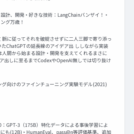
開発 ‣ 好きな技術：LangChainバンザイ！ ‣
ミング万歳！
た文 脈に従ってそれを破綻させずに二人三脚で寄り添っ
たChatGPTの延長線のアイデア出 ししながら実装
は人間から始まる設計・開発を支えてくれるまさに
出しに至るまでCodexやOpenAI無しでは切り抜け
‣ コーディング向けのファインチューニング実験モデル(2021)
2020：GPT-3（175B）特化データによる事後学習によ
wにも(12B) ‣ HumanEval、pass@n等評価基準、追加