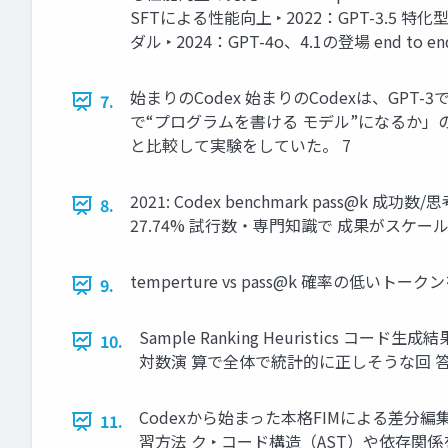
SFTによる性能向上 ‣ 2022：GPT-3.5 特
ダル ‣ 2024：GPT-4o、4.1の登場 end 
始まりのCodex 始まりのCodexは、G
7.
で“プログラムを書ける モデル”になるか」の研究
と比較して実験をしていた。 7
2021: Codex benchmark pass@k 成功数/思考数
8.
27.74% 試行数・専門知識で 成果がスケ
temperture vs pass@k 確率の低いト
9.
Sample Ranking Heuristics 
10.
対数演 算で全体で統計的に正しそうな回 答
Codexから始まった本格FIMによる差分編
11.
習方法 ク ‣ コード構造（AST）や依存関係を