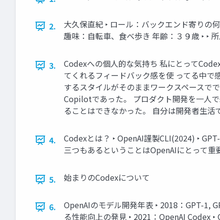
大久保直紀 ‣ ロール：バックエンド寄りの何で
2.
趣味：自転車、食べ歩き 年齢：３９歳 ‣ 
Codexへの個人的な気持ち 私にとってC
3.
てくれるフィードバック感を使 ってる中で感
するスタイルがそのままワークスペースでで
Copilotであった。 プロダクト開発を一
ることはできなかった。 自分は開発者生活でず
Codexとは？ ‣ OpenAI謹製CLI(2024)
4.
三つもあるということはOpenAIにとって重
始まりのCodexについて
5.
OpenAIのモデル開発年表 ‣ 2018：GPT
6.
る性能向上の発見 ‣ 2021：OpenAI Codex 