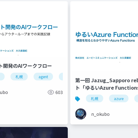
ト開発のAIワークフロー
札幌
agent
エージェント
システム開発
第一回 Jazug_Sapporo r
アーキテクチャ
ト「ゆるいAzure Function
kubo
603
札幌
azure
n_okubo