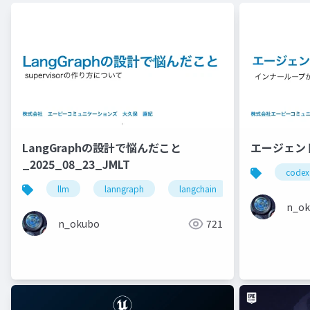
LangGraphの設計で悩んだこと
エージェン
_2025_08_23_JMLT
codex
llm
lanngraph
langchain
architecutre
n_o
n_okubo
721