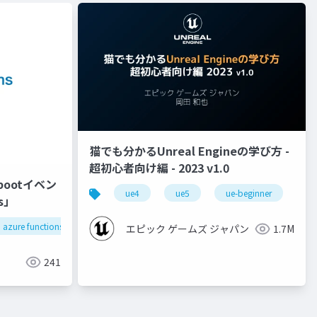
猫でも分かるUnreal Engineの学び方 -
超初心者向け編 - 2023 v1.0
llm
arize phoenix
クラウドネイティブ
lanngraph
ebootイベン
ue4
ue5
ue-beginner
s」
azure functions
エピック ゲームズ ジャパン
1.7M
241