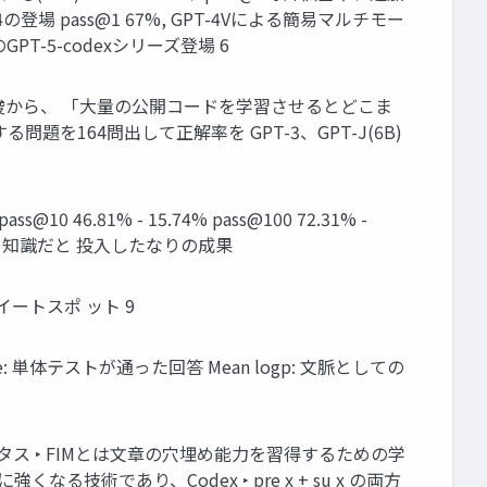
4の登場 pass@1 67%, GPT-4Vによる簡易マルチモー
GPT-5-codexシリーズ登場 6
う示唆から、 「大量の公開コードを学習させるとどこま
題を164問出して正解率を GPT-3、GPT-J(6B)
ss@10 46.81% - 15.74% pass@100 72.31% -
ード知識だと 投入したなりの成果
スイートスポ ット 9
e: 単体テストが通った回答 Mean logp: 文脈としての
成タス ‣ FIMとは文章の穴埋め能力を習得するための学
技術であり、Codex ‣ pre x + su x の両方