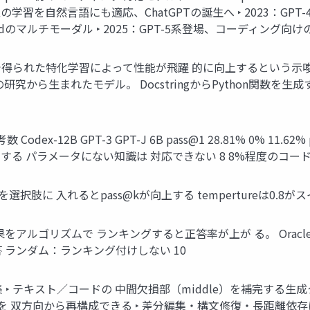
化型の学習を自然言語にも適応、ChatGPTの誕生へ ‣ 2023：GPT-
to endのマルチモーダル ‣ 2025：GPT-5系登場、コーディング向けの
PT-3で得られた特化学習によって性能が飛躍 的に向上するとい
から生まれたモデル。 DocstringからPython関数を生成する問
 Codex-12B GPT-3 GPT-J 6B pass@1 28.81% 0% 11.62% pa
ールする パラメータにない知識は 対応できない 8 8%程度のコ
ークンを選択肢に 入れるとpass@kが向上する tempertureは0.8が
コード生成結果をアルゴリズムで ランキングすると正答率が上が る。 Oracl
 ランダム：ランキング付けしない 10
集 ‣ テキスト／コードの 中間欠損部（middle）を補完する生
 双方向から再構成できる ‣ 差分編集・構文修復・長距離依存に強くなる