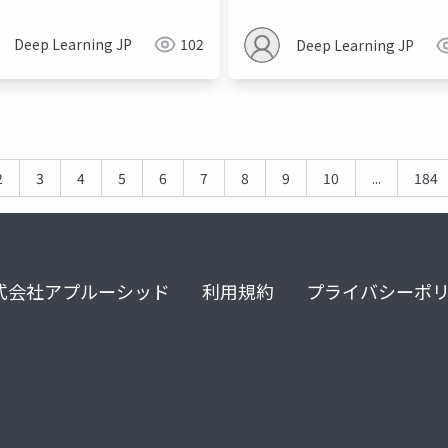
d Agents in Interactive
ronments
Deep Learning JP
102
Deep Learning JP
2
3
4
5
6
7
8
9
10
...
184
式会社アプルーシッド
利用規約
プライバシーポ