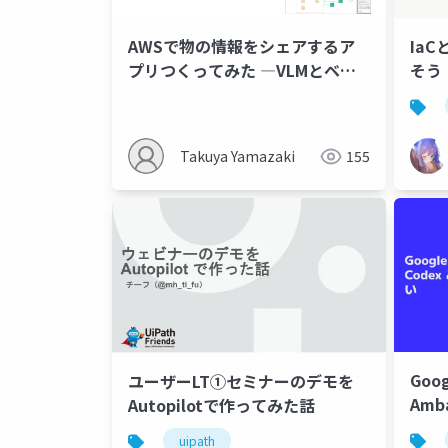
AWSで物の情報をシェアするア
Ia
プリつくってみた ―VLMとベク
そう
トル検索で、角度を問わず物体同
定―
Takuya Yamazaki
155
Goog
ユーザーLT①セミナーのデモを
Amb
Autopilotで作ってみた話
Ant
uipath