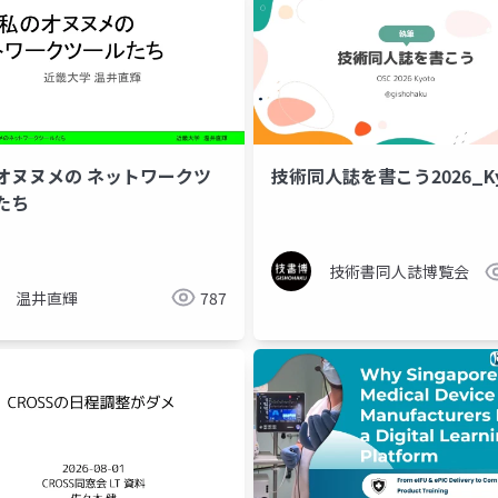
オヌヌメの ネットワークツ
技術同人誌を書こう2026_Ky
たち
技術書同人誌博覧会
温井直輝
787