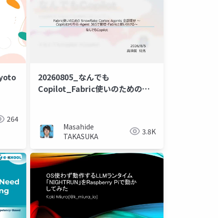
20260805_なんでも
oto
Copilot_Fabric使いのための
Snowflake Cortex Agents 全部
乗せ 〜Copilotから呼ぶ・Agent
264
365で管理・Fabricと使い分け
Masahide
3.8K
る〜
TAKASUKA