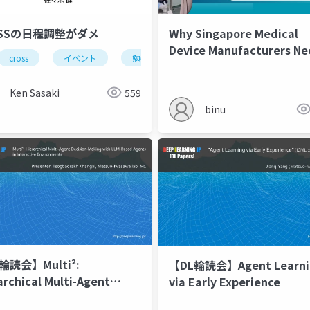
OSSの日程調整がダメ
Why Singapore Medical
Device Manufacturers Ne
cross
イベント
勉強会
Digital Learning Platform
KHOOL
Ken Sasaki
559
binu
輪読会】Multi²:
【DL輪読会】Agent Learni
archical Multi-Agent
via Early Experience
sion-Making with LLM-