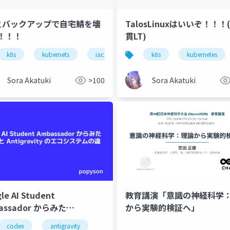
Cとバックアップで自宅鯖を壊
TalosLinuxはいいぞ！！！
！！！
貫LT)
k8s
kubernets
iac
バックアップ
k8s
kubernetes
Sora Akatuki
>100
Sora Akatuki
le AI Student
教育講演「意識の神経科学
assador からみた
から実験的検証へ」
igravity と Codex のエコシ
codex
antigravity