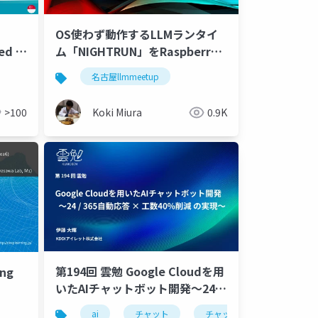
OS使わず動作するLLMランタイ
ed a
ム「NIGHTRUN」をRaspberry
 e-
Piで動かしてみた
名古屋llmmeetup
>100
Koki Miura
0.9K
第194回 雲勉 Google Cloudを用
ng
いたAIチャットボット開発〜24 /
365自動応答 × 工数40%削減 の
ai
チャット
チャットbot
chatbo