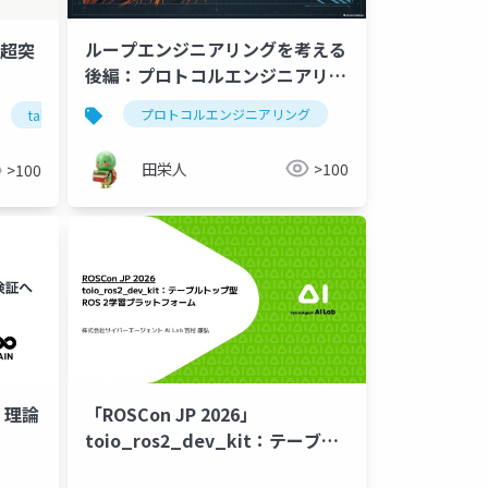
ループエンジニアリングを考える
(超突
後編：プロトコルエンジニアリン
グ思考でループの課題に向き合う
プロトコルエンジニアリング
コンテキストエンジ
taloslinux
3つの指針
田栄人
>100
>100
：理論
「ROSCon JP 2026」
toio_ros2_dev_kit：テーブル
トップ型ROS 2学習プラットフォ