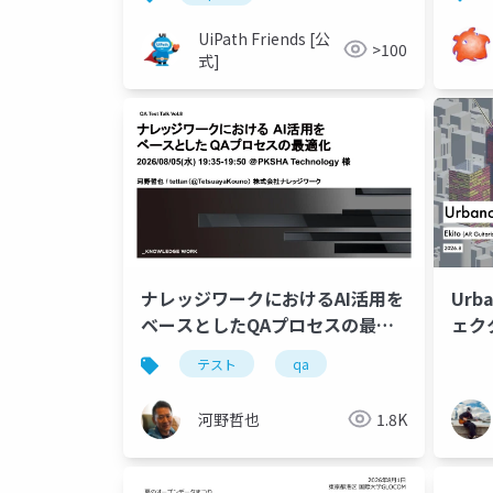
ステ
UiPath Friends [公
>100
式]
ナレッジワークにおけるAI活用を
Ur
ベースとしたQAプロセスの最適
ェクタ
化
資料
テスト
qa
河野哲也
1.8K