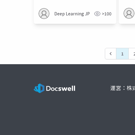
Base
Envi
Deep Learning JP
>100
1
運営：株