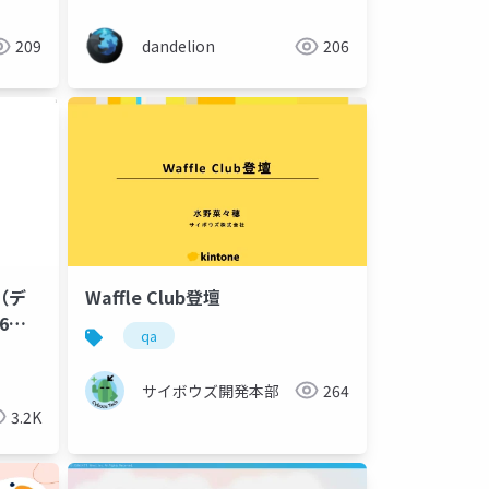
ーム
209
dandelion
206
Waffle Club登壇
6登
qa
サイボウズ開発本部
264
3.2K