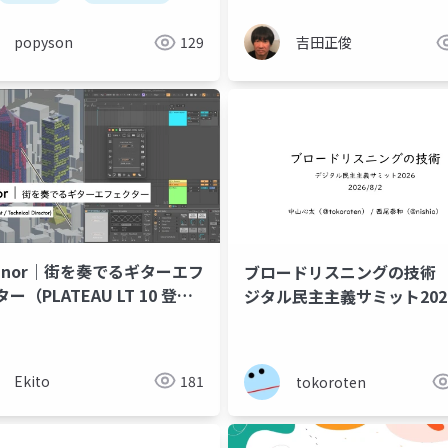
ムの違い
popyson
129
吉田正俊
banor｜街を奏でるギターエフ
ブロードリスニングの技術 （デ
ー（PLATEAU LT 10 登壇
ジタル民主主義サミット202
）
壇資料）
Ekito
181
tokoroten