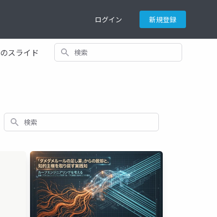
ログイン
新規登録
検索
てのスライド
検索