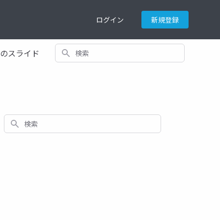
ログイン
新規登録
検索
てのスライド
検索