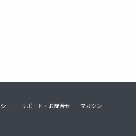
u metal cloud
nvidia enterprise
nvidia
nvidia nim
リシー
サポート・お問合せ
マガジン