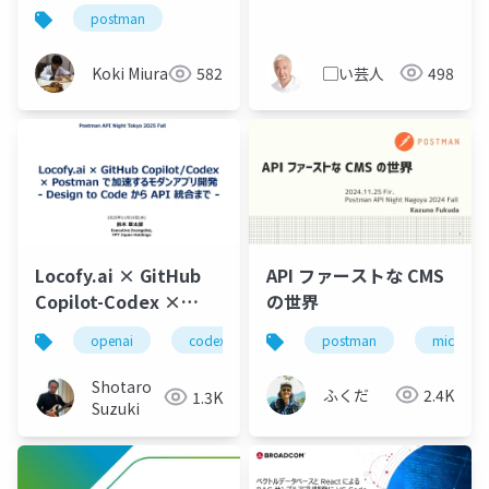
ェントから電話やSMS
postman
を送ってみた
▢い芸人
498
Koki Miura
582
Locofy.ai × GitHub
API ファーストな CMS
Copilot-Codex ×
の世界
Postman で加速するモ
openai
codex
postman
postman
github copilot
microcm
ダンアプリ開発
Shotaro
ふくだ
2.4K
1.3K
Suzuki