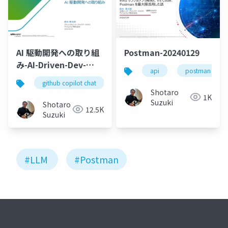
AI 駆動開発への取り組
Postman-20240129
み-AI-Driven-Dev-
api
postman
20240202
github copilot chat
vs code
gen ai
post
Shotaro
1K
Suzuki
Shotaro
12.5K
Suzuki
#LLM
#Postman