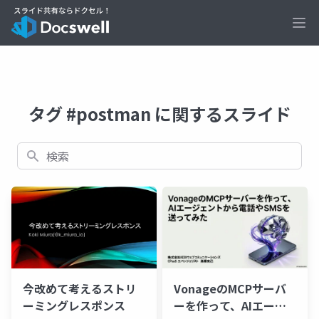
Ope
タグ #postman に関するスライド
検索
VonageのMCPサーバ
今改めて考えるストリ
ーを作って、AIエージ
ーミングレスポンス