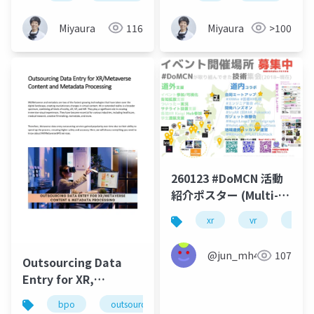
Miyaura
116
Miyaura
>100
260123 #DoMCN 活動
紹介ポスター (Multi-
Tech Exhibition in
xr
vr
dom
Sapporo 2026展示資
料)
@jun_mh4g
107
Outsourcing Data
Entry for XR,
Metaverse Content
bpo
outsourcing
data entry
offshore
And Metadata