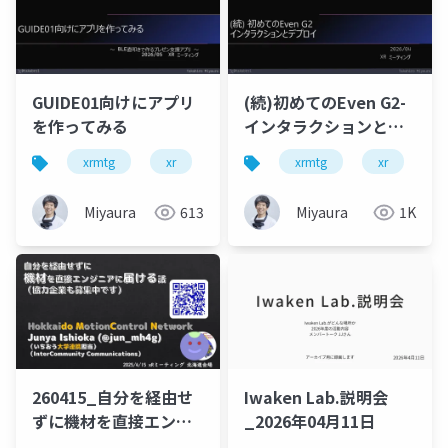
GUIDE01向けにアプリ
(続)初めてのEven G2-
を作ってみる
インタラクションとデ
プロイ
xrmtg
xr
python
xrmtg
xr
a
Miyaura
613
Miyaura
1K
260415_自分を経由せ
Iwaken Lab.説明会
ずに機材を直接エンジ
_2026年04月11日
ニアに届ける話