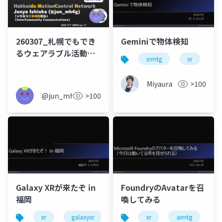
260307_札幌でもでき
Geminiで物体検知
るウェアラブル活動
xrmtg
xr
a
（ウラ活）
Miyaura
>100
@jun_mh4g
>100
Galaxy XRが来たぞ in
FoundryのAvatarを召
福岡
喚してみる
xr
galaxyxr
xr
aimtg
m