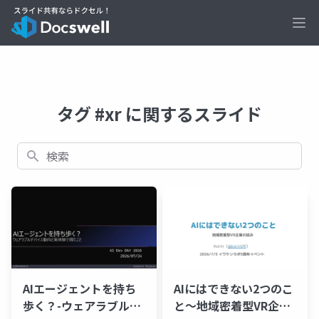
Ope
タグ #xr に関するスライド
検索
AIエージェントを持ち
AIにはできない2つのこ
歩く？-ウェアラブルデ
と〜地域密着型VR企業