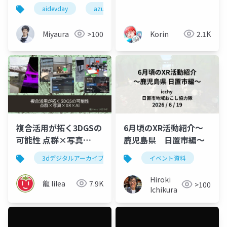
バイス動向と実体験で
の試み
aidevday
azure
xr
得たこと
Miyaura
>100
Korin
2.1K
複合活用が拓く3DGSの
6月頃のXR活動紹介～
可能性 点群×写真
鹿児島県 日置市編～
×XR×AI - 測量･地理空
3dデジタルアーカイブ
3d gaussian splatting
イベント資料
3dg
間情報イノベーション
大会 2026
Hiroki
龍 lilea
7.9K
>100
Ichikura