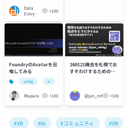
Processing
Data
>100
Entry
India
BPO
FoundryのAvatarを召
260121機会を札幌でお
喚してみる
すそわけするための拠
点をどうにかする話
xrmtg
xr
microsoftfoundry
ai
a
Miyaura
>100
@jun_mh4g
>100
#XR
#AI
#コミュニティ
#VR