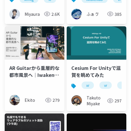
Miyaura
2.6K
ふぁゔ
385
AR Guitarから重層的な
Cesium For Unityで滋
都市風景へ｜Iwaken
賀を眺めてみた
Lab. 大LT祭 2025年度
xr
vr
unity
登壇資料
Takuto
Ekito
279
297
Miyake