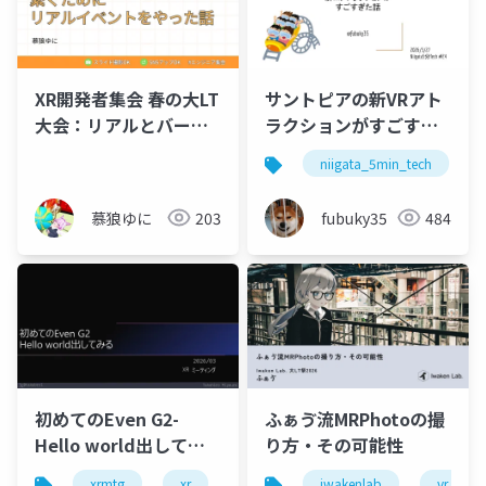
XR開発者集会 春の大LT
サントピアの新VRアト
大会：リアルとバーチ
ラクションがすごすぎ
ャルを 繋ぐために リア
た話
niigata_5min_tech
ルイベントをやった話
慕狼ゆに
203
fubuky35
484
初めてのEven G2-
ふぁゔ流MRPhotoの撮
Hello world出してみ
り方・その可能性
る
xrmtg
xr
eveng2
iwakenlab
ai
aiglass
vr