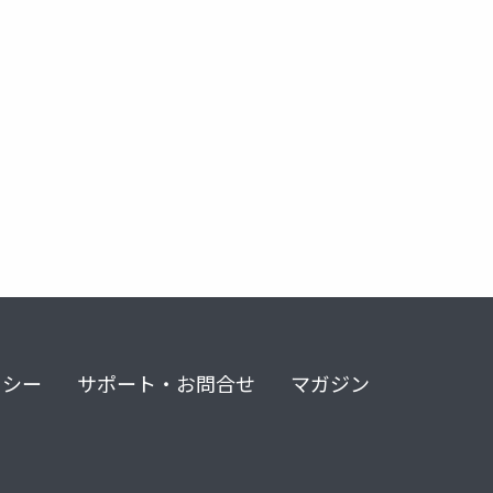
enterprise
github copilot
spec-driven development
swiftui
nanobanana
ai 駆動開発
zeabur
github 
s
リシー
サポート・お問合せ
マガジン