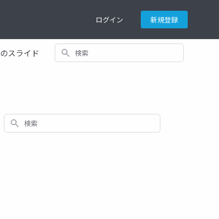
ログイン
新規登録
検索
てのスライド
検索