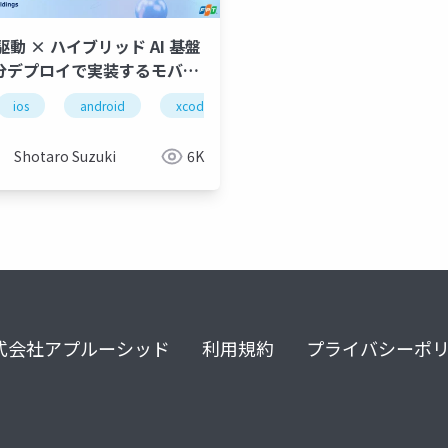
動 × ハイブリッド AI 基盤
分デプロイで実装するモバイ
リ + AI Agent
ios
plan
android
task
xcode
openai
vs code
anthropic
copilot cli
sier
Shotaro Suzuki
6K
式会社アプルーシッド
利用規約
プライバシーポ