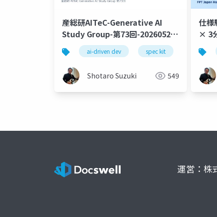
産総研AITeC-Generative AI
仕様駆
Study Group-第73回-20260526-
× 3
SDDセッション-公開版
ルアプ
ai-driven dev
spec kit
specify
Shotaro Suzuki
549
運営：株