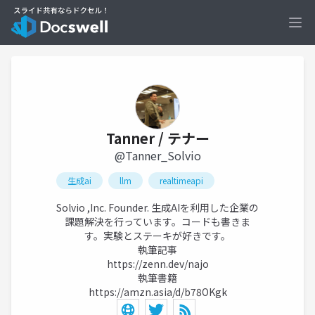
Ope
Tanner / テナー
@Tanner_Solvio
生成ai
llm
realtimeapi
Solvio ,Inc. Founder. 生成AIを利用した企業の
課題解決を行っています。コードも書きま
す。実験とステーキが好きです。
執筆記事
https://zenn.dev/najo
執筆書籍
https://amzn.asia/d/b78OKgk