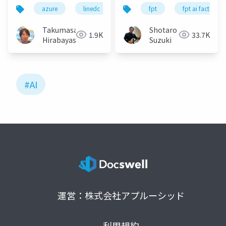
ージェント LINE Bot
公開版
azure
linedc
fpt
fpt ai factory
Takumasa
Shotaro
1.9K
33.7K
Hirabayashi
Suzuki
#AI
運営：株式会社アプルーシッド
利用規約