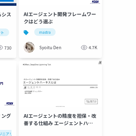
AIエージェント開発フレームワー
るシス
クはどう選ぶ
発
個人開発
claude design
mastra
claude code
個人開発
ント
システム運用
.net
Syoitu Den
4.7K
730
ング
AIエージェントの精度を担保・改
善する仕組み エージェントハー
ネスとは
ジニアリング
loop
nt
finops
azuresreagent