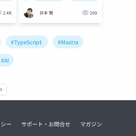
2.4K
井本 賢
299
#TypeScript
#Mastra
#AI
リシー
サポート・お問合せ
マガジン