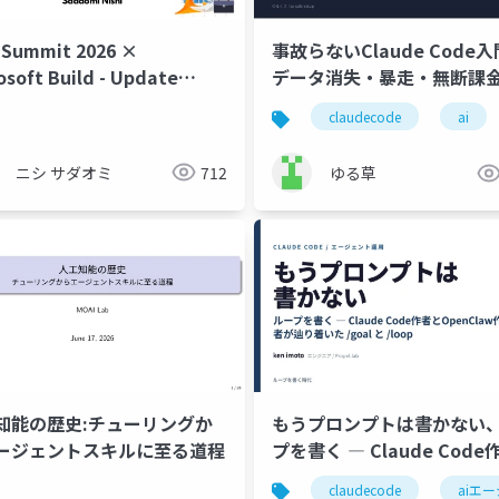
 Summit 2026 ×
事故らないClaude Code入
osoft Build - Update
データ消失・暴走・無断課
wdown
ぐ実例5選と設定
claudecode
ai
ニシ サダオミ
712
ゆる草
もうプロンプトは書かない
知能の歴史:チューリングか
プを書く ― Claude Cod
ージェントスキルに至る道程
OpenClaw作者が辿り着い
claudecode
aiエ