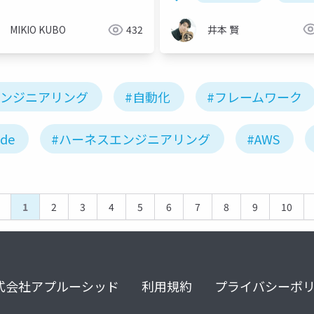
/goal と /loop
井本 賢
MIKIO KUBO
432
エンジニアリング
#自動化
#フレームワーク
ode
#ハーネスエンジニアリング
#AWS
1
2
3
4
5
6
7
8
9
10
式会社アプルーシッド
利用規約
プライバシーポ