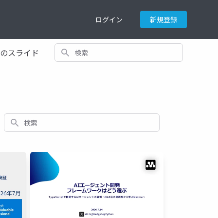
ログイン
新規登録
検索
てのスライド
検索