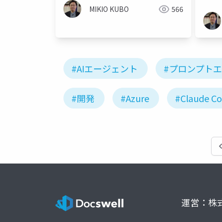
MIKIO KUBO
566
#AIエージェント
#プロンプト
#開発
#Azure
#Claude C
運営：株