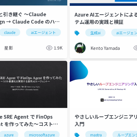
引き継ぐ 〜Claude
Azure AIエージェントによ
ign → Claude Code のハン
テム運用の実践と検証
フ設計〜
ーディング
claude
aiエージェント
ai駆動開発
claude design
バイブコーディング
claude code
ai駆動開
生成ai
aiエージェ
星影
1.9K
Kento Yamada
やさしいループエンジニアリ
e SRE Agent で FinOps
入門
ent を作ってみた～コスト最
を実現する運用AIエージェン
mastra
ループエン
azure
microsoftazure
microsoft
azurecostmanageme