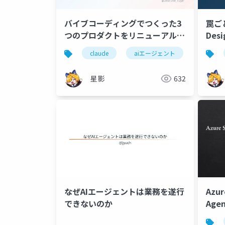
バイブコーディングでつくった3
罠ごと
つのプロダクトをリニューアル
Des
〜Claude Designでデザインを
ドオ
claude
aiエージェント
バイブコ
見直す〜
星影
632
なぜAIエージェントは業務を遂行
Azur
できないのか
Ag
適化