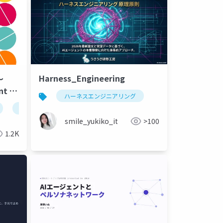
Harness_Engineering
〜
ent の
ハーネスエンジニアリング
github copilot
github
smile_yukiko_it
>100
1.2K