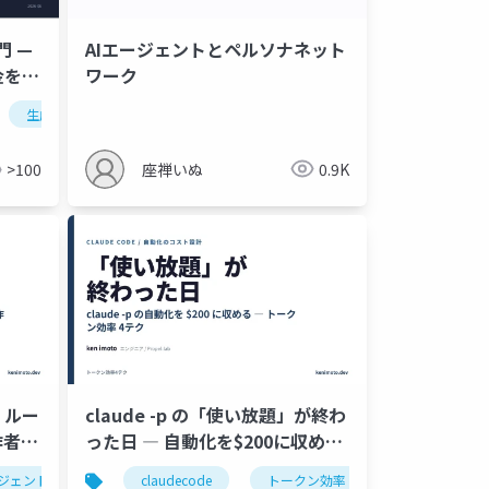
AIエージェントとペルソナネット
門 —
ワーク
金を防
生成ai
データ消失
安全
座禅いぬ
0.9K
>100
、ルー
claude -p の「使い放題」が終わ
e作者と
った日 ― 自動化を$200に収める
た
トークン効率4テク
ージェント
生成ai
claudecode
自動化
トークン効率
llm
ハーネスエンジニア
生成ai