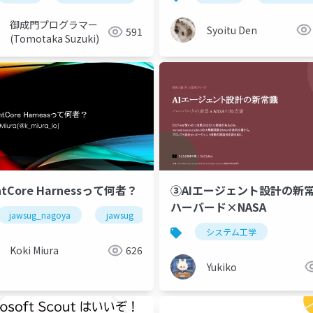
御成門プログラマー
Syoitu Den
591
(Tomotaka Suzuki)
③AIエージェント設計の新
ntCore Harnessって何者？
ハーバード×NASA
jawsug_nagoya
jawsug
システム工学
Koki Miura
626
Yukiko