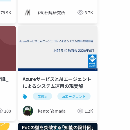
79.9K
(株)松尾研究所
3.7K
常識_
AzureサービスとAIエージェント
によるシステム運用の現実解
生成ai
aiエージェント
システム
100
Kento Yamada
1.2K