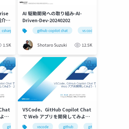
rise
AI 駆動開発への取り組み-AI-
介 -
Driven-Dev-20240202
よる AI
csharp
openai
.net
agentic engineering
github copilot chat
node.js
harness engineering
python
vs code
go
gen ai
tanzu
contex
1.5K
Shotaro Suzuki
12.5K
Chat
VSCode、GitHub Copilot Chat
で Web アプリを開発してみよ
う-1
script
github copilot
codex
typescript
visual studio code
vscode
github copilot chat
csharp
github
visual studio
react
github copilot
codex
react native
azure sql 
mermaid
gi