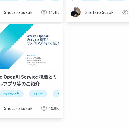
Shotaro Suzuki
11.4K
Shotaro Suzuki
re OpenAI Service 概要とサ
ルアプリ等のご紹介
azurespringapps
microsoft
azure
java
openai
python
.net
go
python
node.js
Shotaro Suzuki
46.8K