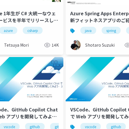
re 1年生が C# 大統一なウェ
Azure Spring Apps Enterp
サービスを半年でリリースした
新フィットネスアプリのご紹
Azure OpenAI Service に
azure
仕様駆動開発
csharp
claude code
codex
java
anthropic
spring
アシスタント追加他 -
Tetsuya Mori
14K
Shotaro Suzuki
de、GitHub Copilot Chat
VSCode、GitHub Copilot 
で Web アプリを開発してみよう
- 2
pilot chat
vscode
github
openai
github copilot
codex
java
vscode
github copilot chat
.net
github
java