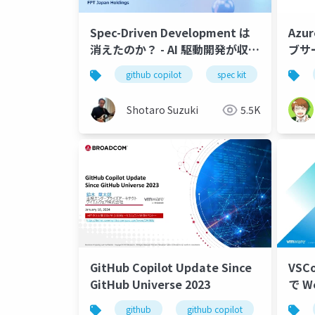
Spec-Driven Development は
Azu
消えたのか？ - AI 駆動開発が収束
ブ
する方向性 -公開版
お話
github copilot
spec kit
sdd
Shotaro Suzuki
5.5K
GitHub Copilot Update Since
VSCo
GitHub Universe 2023
で Web アプリを開発してみよう
- 3
github
github copilot
github co