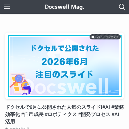
スライドランキング
ドクセルで6月に公開された人気のスライド!#AI #業務
効率化 #自己成長 #ロボティクス #開発プロセス #AI
活用
2026年7月22日