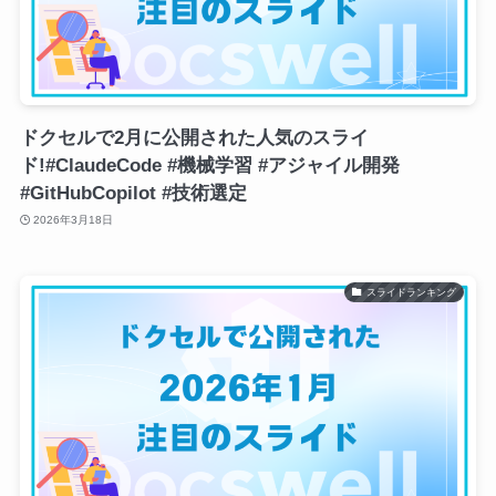
ドクセルで2月に公開された人気のスライ
ド!#ClaudeCode #機械学習 #アジャイル開発
#GitHubCopilot #技術選定
2026年3月18日
スライドランキング