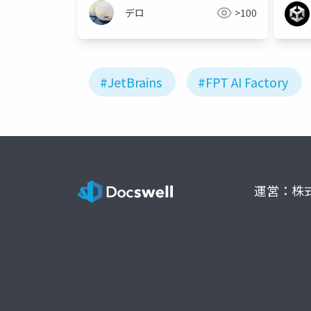
デロ
>100
#JetBrains
#FPT AI Factory
運営：株