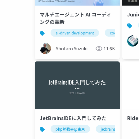
マルチエージェント AI コーディ
Juni
ングの革新
ai-driven development
codevista
Shotaro Suzuki
11.6K
JetBrainsIDEに入門してみた
Rid
php勉強会@東京
jetbrains