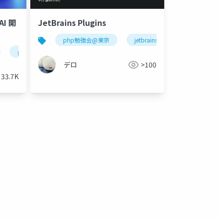
AI 開
JetBrains Plugins
php勉強会@東京
jetbrains
factory
generative ai
fine tuning
azure
ai agent
google cloud
nvidia
aws
gpu
ku
デロ
>100
33.7K