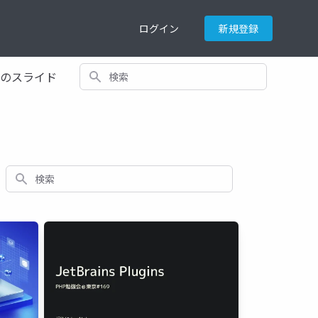
ログイン
新規登録
検索
てのスライド
検索