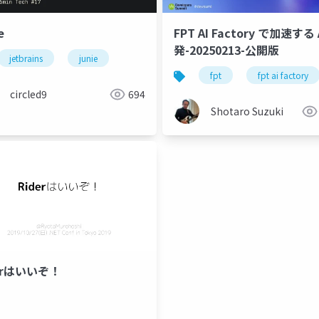
e
FPT AI Factory で加速する 
発-20250213-公開版
jetbrains
junie
llm
ldm
locofy.ai
figma
fpt
mcp
fpt ai factory
fpt ai 
circled9
694
Shotaro Suzuki
erはいいぞ！