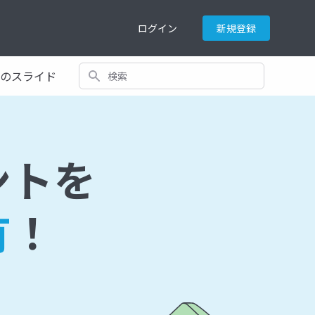
ログイン
新規登録
検索
てのスライド
ントを
有
！