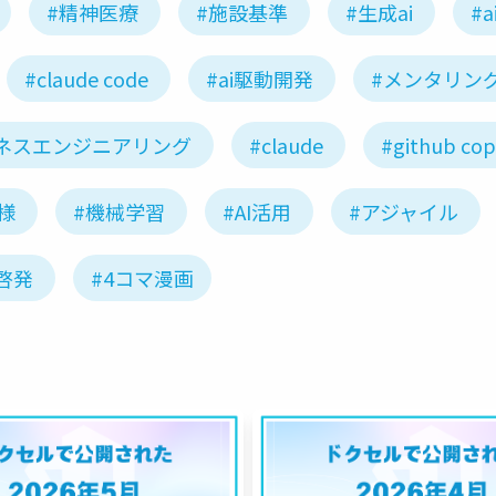
#精神医療
#施設基準
#生成ai
#a
#claude code
#ai駆動開発
#メンタリン
ネスエンジニアリング
#claude
#github cop
様
#機械学習
#AI活用
#アジャイル
啓発
#4コマ漫画