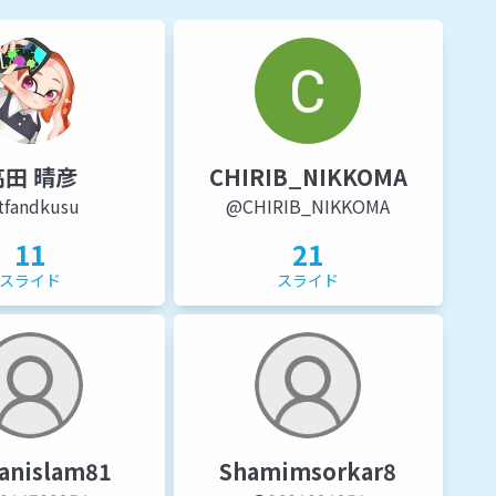
高田 晴彦
CHIRIB_NIKKOMA
tfandkusu
@CHIRIB_NIKKOMA
11
21
スライド
スライド
anislam81
Shamimsorkar8