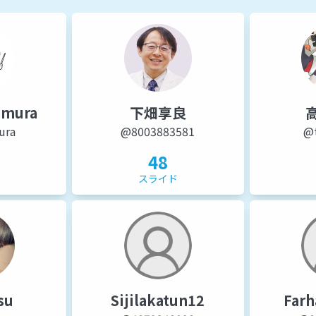
amura
下畑享良
ura
@8003883581
@
48
ド
スライド
su
Sijilakatun12
Farh