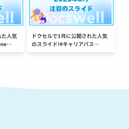
れた人気
ドクセルで3月に公開された人気
ne
のスライド!#キャリアパス
iles
#Ghostty #WezTerm #コーディ
ングガイドライン #Unreal
Engine