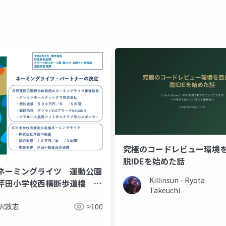
究極のコードレビュー環境
脱IDEを始めた話
ネーミングライツ 運動公園
Killinsun - Ryota
芹田小学校西横断歩道橋
Takeuchi
 金沢敦志)
沢敦志
>100