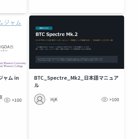
ムジャム in
BTC_Spectre_Mk2_日本語マニュア
ル
根信
HjK
>100
>100