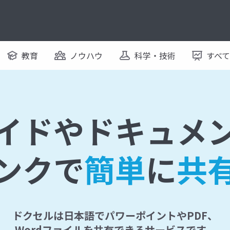
教育
ノウハウ
科学・技術
すべ
イドやドキュメ
ンクで
簡単
に
共
ドクセルは日本語でパワーポイントやPDF、
Wordファイルを共有できるサービスです。