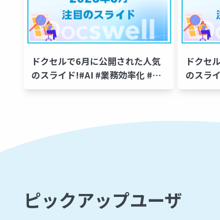
ドクセルで6月に公開された人気
ドクセ
のスライド!#AI #業務効率化 #自
のスライド
己成長 #ロボティクス #開発プロ
#Micro
セス #AI活用
レーシング
ピックアップユーザ