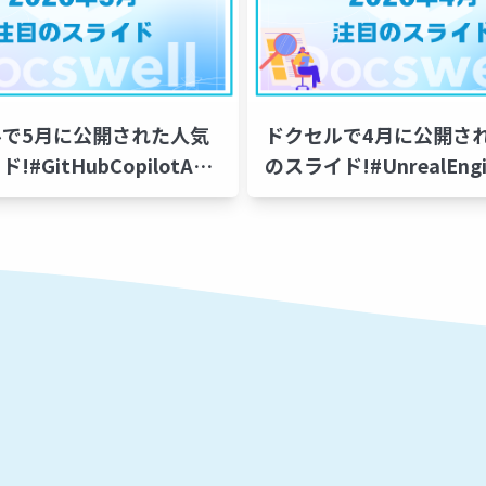
ルで5月に公開された人気
ドクセルで4月に公開さ
!#GitHubCopilotApp
のスライド!#UnrealEngi
soft365Copilot #パスト
#Ubuntu #営業DX #dotf
 #Deno
#Docker