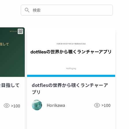
検索
を目指して
dotflesの世界から覗くランチャーア
プリ
Horikawa
>100
>100