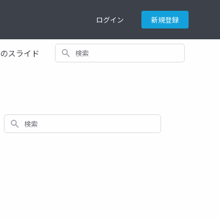
ログイン
新規登録
検索
てのスライド
検索