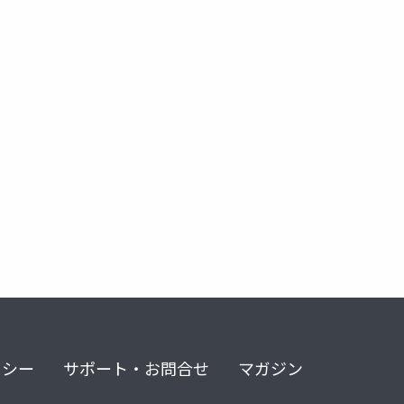
execplan
agents.md
designtocode
plans.md
codetodesign
exec plan
figma
github copilot
u
リシー
サポート・お問合せ
マガジン