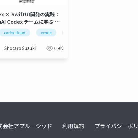
ex × SwiftUI開発の実践：
nAI Codex チームに学ぶ UI
ワークフロー
github copilot
codex cloud
xcode
locofy.ai
swiftui
agents.md
openai devday exchange
plans.md
Shotaro Suzuki
0.9K
式会社アプルーシッド
利用規約
プライバシーポ