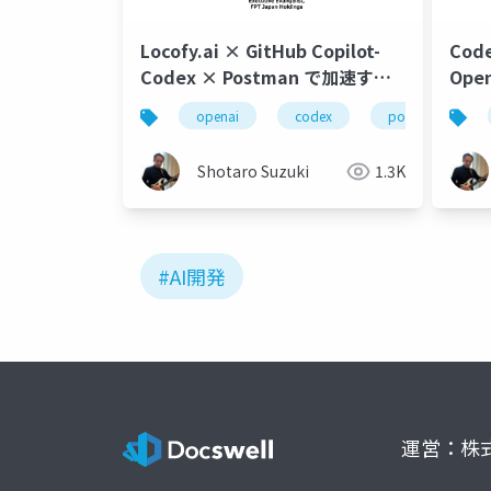
Locofy.ai × GitHub Copilot-
Cod
Codex × Postman で加速する
Ope
モダンアプリ開発
改良
openai
codex
postman
Shotaro Suzuki
1.3K
#AI開発
運営：株