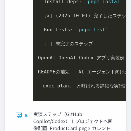
-
 Install deps: 
`pnpm install`
-
 [x] (2025-10-01) 完了したステップ

-
 Run tests: 
`pnpm test`
-
 [ ] 未完了のステップ

OpenAI OpenAI Codex アプリ実装例

READMEの補完 – AI エージェント向けの
「exec plan」 と呼ばれる詳細な実⾏計画
実演ステップ（GitHub
6.
Copilot/Codex） 1 プロジェクトへ画
像配置: ProductCard.png 2 カレント