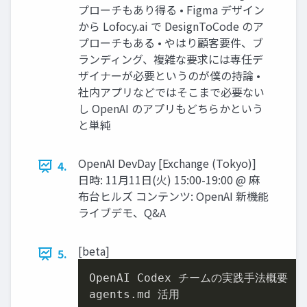
プローチもあり得る • Figma デザイン
から Lofocy.ai で DesignToCode のア
プローチもある • やはり顧客要件、ブ
ランディング、複雑な要求には専任デ
ザイナーが必要というのが僕の持論 •
社内アプリなどではそこまで必要ない
し OpenAI のアプリもどちらかという
と単純
OpenAI DevDay [Exchange (Tokyo)]
4.
⽇時: 11⽉11⽇(⽕) 15:00-19:00 @ ⿇
布台ヒルズ コンテンツ: OpenAI 新機能
ライブデモ、Q&A
[beta]
5.
OpenAI Codex チームの実践⼿法概要

agents.md 活⽤
