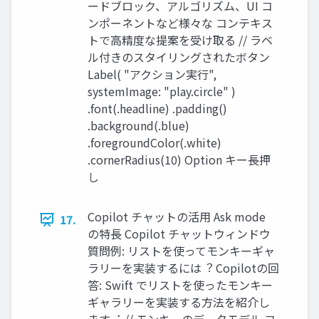
ードブロック、アルゴリズム、UI コ
ンポーネントなど様々な コンテキス
トで⾼精度な提案を受け取る // ラベ
ル付きのスタイリングされたボタン
Label( "アクション実⾏",
systemImage: "play.circle" )
.font(.headline) .padding()
.background(.blue)
.foregroundColor(.white)
.cornerRadius(10) Option キー⻑押
し
Copilot チャットの活⽤ Ask mode
17.
の特⻑ Copilot チャットウィンドウ
質問例: リストを使ってモンキーギャ
ラリーを実装するには︖ Copilotの回
答: Swift でリストを使ったモンキー
ギャラリーを実装する⽅法を紹介し