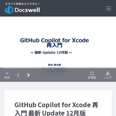
Ope
GitHub Copilot for Xcode 再
入門 最新 Update 12月版