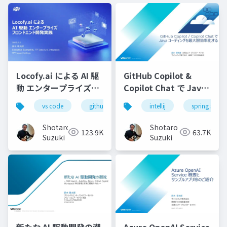
Locofy.ai による AI 駆
GitHub Copilot &
動 エンタープライズフ
Copilot Chat で Java
ロンドエンド開発実践-
コーディングを最大限
vs code
github copilot
intellij
gemini
spring starte
locofy.ai
s
効率化する-配布用
Shotaro
Shotaro
123.9K
63.7K
Suzuki
Suzuki
新たな AI 駆動開発の潮
Azure OpenAI Service