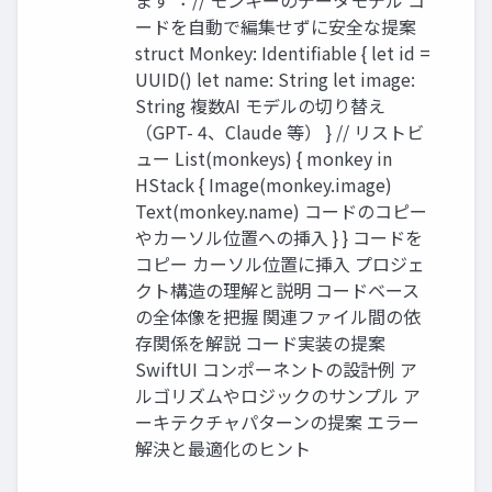
ます︓ // モンキーのデータモデル コ
ードを⾃動で編集せずに安全な提案
struct Monkey: Identifiable { let id =
UUID() let name: String let image:
String 複数AI モデルの切り替え
（GPT- 4、Claude 等） } // リストビ
ュー List(monkeys) { monkey in
HStack { Image(monkey.image)
Text(monkey.name) コードのコピー
やカーソル位置への挿⼊ } } コードを
コピー カーソル位置に挿⼊ プロジェ
クト構造の理解と説明 コードベース
の全体像を把握 関連ファイル間の依
存関係を解説 コード実装の提案
SwiftUI コンポーネントの設計例 ア
ルゴリズムやロジックのサンプル ア
ーキテクチャパターンの提案 エラー
解決と最適化のヒント