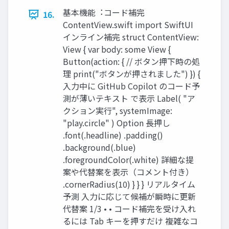
基本機能︓コード補完
16.
ContentView.swift import SwiftUI
インライン補完 struct ContentView:
View { var body: some View {
Button(action: { // ボタン押下時の処
理 print("ボタンが押されました") }) {
⼊⼒中に GitHub Copilot のコード予
測が薄いテキスト で表⽰ Label( "ア
クション実⾏", systemImage:
"play.circle" ) Option ⻑押し
.font(.headline) .padding()
.background(.blue)
.foregroundColor(.white) 詳細な提
案や代替案を表⽰（コメント付き）
.cornerRadius(10) } } } リアルタイム
予測 ⼊⼒に応じて候補が瞬時に更新
代替案 1/3 • • コード補完を受け⼊れ
るには Tab キーを押すだけ 複雑なコ