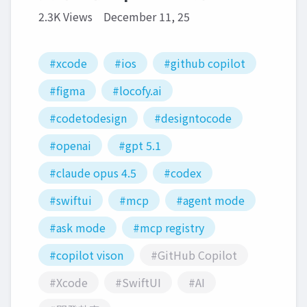
2.3K Views
December 11, 25
#xcode
#ios
#github copilot
#figma
#locofy.ai
#codetodesign
#designtocode
#openai
#gpt 5.1
#claude opus 4.5
#codex
#swiftui
#mcp
#agent mode
#ask mode
#mcp registry
#copilot vison
#GitHub Copilot
#Xcode
#SwiftUI
#AI