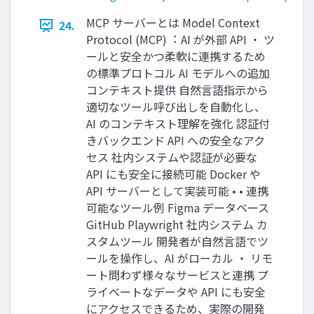
MCP サーバーとは Model Context
24.
Protocol (MCP)︓ AI が外部 API ‧ ツ
ールと安全かつ柔軟に連携するため
の標準プロトコル AI モデルへの追加
コンテキスト提供 ⾃然⾔語指⽰から
適切なツール呼び出しを⾃動化し、
AI のコンテキスト理解を強化 認証付
きバックエンド API への安全なアク
セス 社内システムや認証が必要な
API にも安全に接続可能 Docker や
API サーバーとして実装可能 • • 連携
可能なツール例 Figma データベース
GitHub Playwright 社内システム カ
スタムツール 開発者が⾃然⾔語でツ
ールを操作し、AI がローカル ・ リモ
ート問わず様々なサービスと連携 プ
ライベートなデータや API にも安全
にアクセスできるため、実際の開発