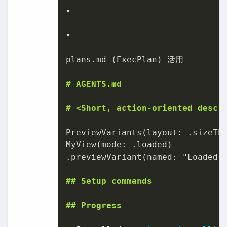
•

•

plans.md (ExecPlan) 活⽤

# AGENTS.md
# 
<Short, action-oriented descr
PreviewVariants(layout: .sizeTha
MyView(mode: .loaded)

.previewVariant(named: "Loaded")
## Setup commands
## Progress