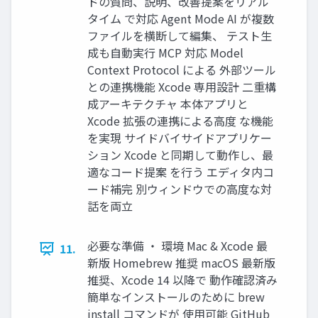
ドの質問、説明、改善提案をリアル
タイム で対応 Agent Mode AI が複数
ファイルを横断して編集、 テスト⽣
成も⾃動実⾏ MCP 対応 Model
Context Protocol による 外部ツール
との連携機能 Xcode 専⽤設計 ⼆重構
成アーキテクチャ 本体アプリと
Xcode 拡張の連携による⾼度 な機能
を実現 サイドバイサイドアプリケー
ション Xcode と同期して動作し、最
適なコード提案 を⾏う エディタ内コ
ード補完 別ウィンドウでの⾼度な対
話を両⽴
必要な準備 ・ 環境 Mac & Xcode 最
11.
新版 Homebrew 推奨 macOS 最新版
推奨、Xcode 14 以降で 動作確認済み
簡単なインストールのために brew
install コマンドが 使⽤可能 GitHub