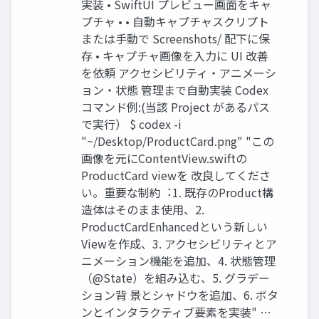
実装 • SwiftUI プレビュー画⾯をキャ
プチャ • • ⾃動キャプチャスクリプト
または⼿動で Screenshots/ 配下に保
存 • キャプチャ画像を⼊⼒に UI 改善
を依頼 アクセシビリティ・アニメーシ
ョン・状態 管理まで⾃動実装 Codex
コマンド例:(当該 Project があるパス
で実⾏） $ codex -i
"~/Desktop/ProductCard.png" "この
画像を元にContentView.swiftの
ProductCard viewを 改良してくださ
い。重要な制約︓1. 既存のProduct構
造体はそのまま使⽤、2.
ProductCardEnhancedという新しい
Viewを作成、3. アクセシビリティとア
ニメーション機能を追加、4. 状態管理
（@State）を組み込む、5. グラデー
ション背 景とシャドウを追加、6. ボタ
ンとインタラクティブ要素を実装" …