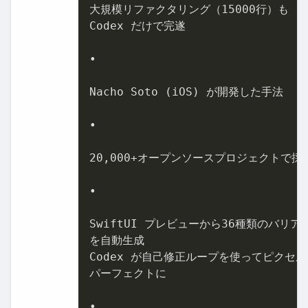
⼤規模リファクタリング（15000⾏）も

Codex だけで完遂

•

Nacho Soto (iOS) が開発した⼿法

•

20,000+オープンソースプロジェクトで採⽤
•

SwiftUI プレビューから36種類のバリアン
を⾃動⽣成

Codex が⾃⼰修正ループを使ってピクセル

パーフェクトに

•
