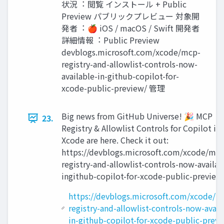
状況︓ 閲覧 インストール + Public
Preview パブリックプレビュー 対象開
発者︓ 🍎 iOS / macOS / Swift 開発者
詳細情報︓ Public Preview
devblogs.microsoft.com/xcode/mcp-
registry-and-allowlist-controls-now-
available-in-github-copilot-for-
xcode-public-preview/ 管理
Big news from GitHub Universe! 🎉 MCP
23.
Registry & Allowlist Controls for Copilot in
Xcode are here. Check it out:
https://devblogs.microsoft.com/xcode/mcp
registry-and-allowlist-controls-now-availab
ingithub-copilot-for-xcode-public-preview
https://devblogs.microsoft.com/xcode/m
registry-and-allowlist-controls-now-avail
in-github-copilot-for-xcode-public-previ