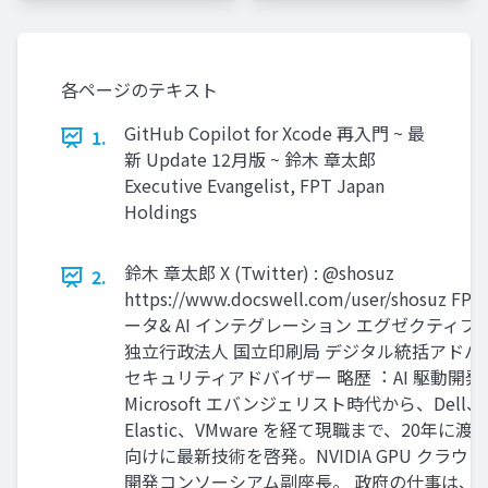
各ページのテキスト
GitHub Copilot for Xcode 再⼊⾨ ~ 最
1.
新 Update 12⽉版 ~ 鈴⽊ 章太郎
Executive Evangelist, FPT Japan
Holdings
鈴⽊ 章太郎 X (Twitter) : @shosuz
2.
https://www.docswell.com/user/shosuz 
ータ& AI インテグレーション エグゼクティ
独⽴⾏政法⼈ 国⽴印刷局 デジタル統括アド
セキュリティアドバイザー 略歴︓ AI 駆動開
Microsoft エバンジェリスト時代から、Dell、 A
Elastic、VMware を経て現職まで、20年に
向けに最新技術を啓発。NVIDIA GPU クラウド
開発コンソーシアム副座⻑。 政府の仕事は、内閣