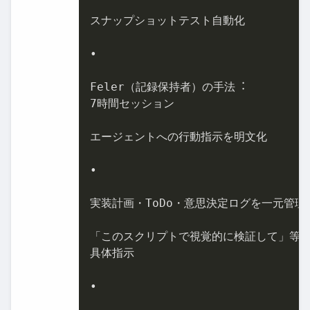
スナップショットテスト⾃動化

•

Feler（記録保持者）の⼿法︓

7時間セッション

エージェントへの⾏動指⽰を明⽂化

•

実装計画・ToDo・意思決定ログを⼀元管理

「このスクリプトで視覚的に検証して」等々
具体指⽰

•
