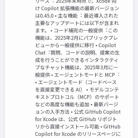
リース︓ 2025年末時点で、Xcode 向
け Copilot 拡張機能の最新バージョン
は0.45.0 • 主な機能︓ 最近導⼊された
主要なアップデートには以下が含まれ
ます。 • コード補完の⼀般提供︓この
機能は、2025年2⽉にパブリックプレ
ビューから⼀般提供に移⾏ • Copilot
Chat︓質問、コードの説明、提案の⽣
成を⾏うことができるインタラクティ
ブなチャット機能は、2025年3⽉に⼀
般提供 • エージェントモードと MCP︓
• エージェントモード（コードベース
を直接変更できる AI） • モデルコンテ
キストプロトコル（MCP）のサポート
などの⾼度な機能も追加 • 最新バージ
ョンの⼊⼿⽅法 • 公式 GitHub Copilot
for Xcode は、公式 GitHub リポジト
リから直接インストール可能 • GitHub
Copilot for Xcode のリリースページに