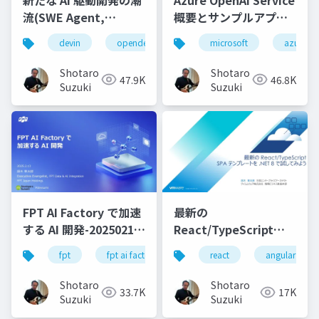
流(SWE Agent,
概要とサンプルアプリ
AutoDev,Devin,
等のご紹介
devin
opendevin
azure
microsoft
autodev
azure
GitHub Copilot
Workspace等)
Shotaro
Shotaro
47.9K
46.8K
Suzuki
Suzuki
FPT AI Factory で加速
最新の
する AI 開発-20250213-
React/TypeScript
公開版
SPA テンプレートを
fpt
fpt ai factory
generative ai
react
angular
azure
.NET 8 で試してみよう
Shotaro
Shotaro
33.7K
17K
Suzuki
Suzuki