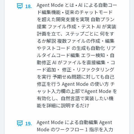
Agent Mode とは • AI による⾃動コー
18.
ド編集機能 • 従来のチャットモード
を超えた開発⽀援を実現 ⾃動プラン
提案 ファイル作成‧テスト AI が実装
計画を⽴て、ステップごとに 何をす
るか解説 複数ファイルの作成‧編集
やテストコード の⽣成も⾃動化 リア
ルタイムコード編集 エラー検知‧⾃
動修正 AI がファイルを直接編集‧コ
ード追加‧ 修正‧リファクタリング
を実⾏ 予期せぬ問題に対しても⾃⼰
修正を⾏う Agent Mode の使い⽅ チ
ャット⼊⼒欄の上部でAgent Mode を
有効化し、⾃然⾔語で実装したい機
能を詳細に説明するだけ
Agent Mode による⾃動編集 Agent
19.
Mode のワークフロー 1 指⽰を⼊⼒