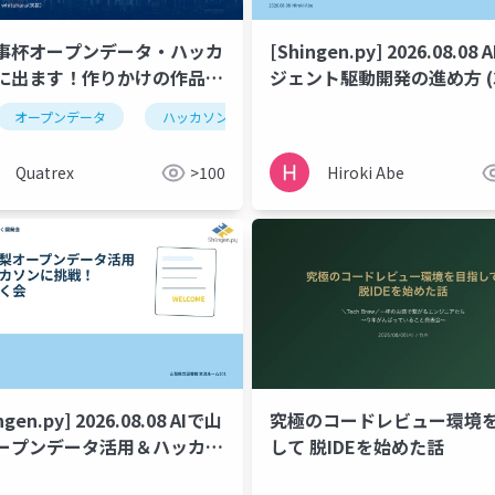
事杯オープンデータ・ハッカ
[Shingen.py] 2026.08.08
に出ます！作りかけの作品に
ジェント駆動開発の進め方 (
ください会
間で動くMVPを作ろう)
オープンデータ
ハッカソン
claude code
github
Quatrex
>100
Hiroki Abe
ngen.py] 2026.08.08 AIで山
究極のコードレビュー環境
ープンデータ活用＆ハッカソ
して 脱IDEを始めた話
挑戦！もくもく会