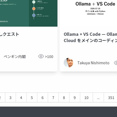
しクエスト
Ollama + VS Code — Olla
Cloud をメインのコーディ
AI にする
ub copilot
cc-sdd
harness
model
ai-dlc
ペンギン内閣
>100
Takuya Nishimoto
2
3
4
5
6
7
8
9
10
...
351