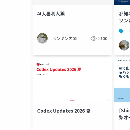
AI大喜利人狼
都知
ソン
意見
ペンギン内閣
>100
[Shi
Codex Updates 2026 夏
梨オ
ンに