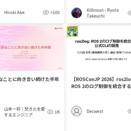
Killinsun - Ryota
Hiroki Abe
>100
Takeuchi
なことに向き合い続けた半年
【ROSConJP 2026】ros2lo
ROS 2のログ制御を統合す
CLIの開発
山本一将｜焚き火を愛
Decwest
1K
するエンジニア