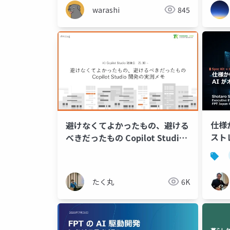
warashi
845
仕様
避けなくてよかったもの、避ける
スト
べきだったもの Copilot Studio
開発の実測メモ #mcsug
たく丸
6K