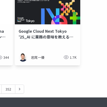
Google Cloud Next Tokyo
ma
’25_AI に業務の意味を教えるオ
ング
ントロジー入門
agent skills
claude code
codex
kiro
guard rail
岩尾一優
1.7K
344
352