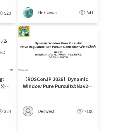
Horikawa
341
520
g:
【ROSConJP 2026】Dynamic
る公式
Window Pure PursuitのNav2
Regulated Pure Pursuit
Controllerへの公式統合
324
Decwest
>100