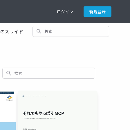
ログイン
新規登録
検索
てのスライド
検索