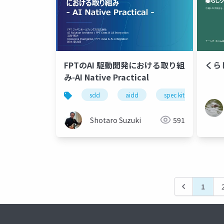
FPTのAI 駆動開発における取り組
くら
み-AI Native Practical
sdd
aidd
spec kit
gith
Shotaro Suzuki
591
1