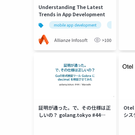
Understanding The Latest
Trends in App Development
mobile app development
app develop
Allianze Infosoft
>100
証明が通った。で、その仕様は正
Otel
しいの？ golang.tokyo #44
シス
Warashi