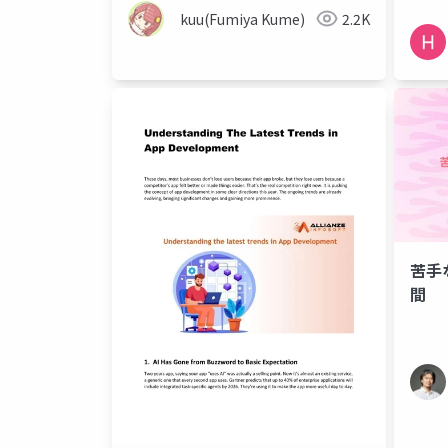
kuu(Fumiya Kume)
2.2K
苦手
間