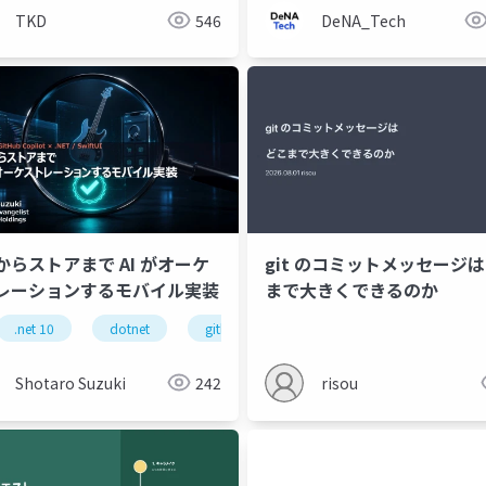
TKD
546
DeNA_Tech
からストアまで AI がオーケ
git のコミットメッセージ
レーションするモバイル実装
まで大きくできるのか
.net 10
dotnet
github copilot
c
azure sql da
Shotaro Suzuki
242
risou