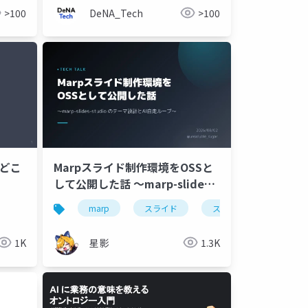
>100
DeNA_Tech
>100
はどこ
Marpスライド制作環境をOSSと
して公開した話 〜marp-slides-
studio のテーマ設計とAI自走ル
tabase
terraform
marp
github spek kit
スライド
スライド作成
swiftui
revenue
os
ープ〜
1K
星影
1.3K