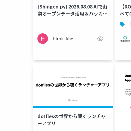
[Shingen.py] 2026.08.08 AIで山
【R
梨オープンデータ活用＆ハッカソ
べて
ンに挑戦！もくもく会
～円
を読
Hiroki Abe
--
dotflesの世界から覗くランチャ
ーアプリ