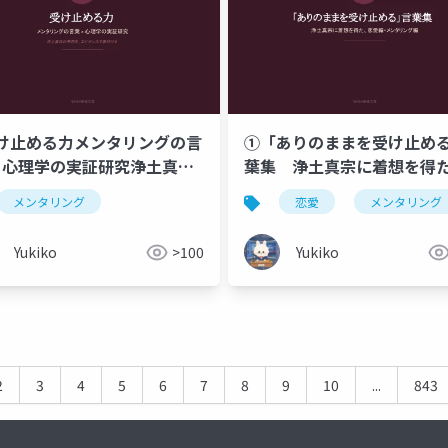
け止める力メンタリングの言
①「ありのままを受け止め
× 心理学の実証研究浄土真宗
葉集 浄土真宗に着想を得
想を、エビデンスで裏付け
愛編・メンタリング編
メンタリング
恋愛
メンタリング
Yukiko
>100
Yukiko
2
3
4
5
6
7
8
9
10
...
843