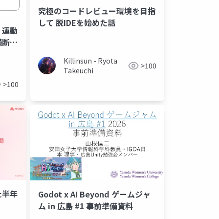
究極のコードレビュー環境を目指
して 脱IDEを始めた話
 運動
資産運用セミナー
金融
金融セミナー
横断歩
Killinsun - Ryota
>100
Takeuchi
>100
た半年
Godot x AI Beyond ゲームジャ
ム in 広島 #1 事前準備資料