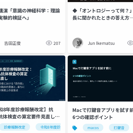
講演「意識の神経科学：理論
◆「オントロジーって何？
実験的検証へ」
長に聞かれたときの答え方―
会社の世界地図を教える
吉田正俊
207
Jun Ikematsu
和8年度診療報酬改定】抗
Macで打鍵音アプリを試す
A抗体検査の算定要件見直し｜
6つの確認ポイント
待機患者の「感作歴」制限撤
診療報酬改定
令和8年度診療報酬改定
抗hla抗体検査
macos
打鍵音
実務対応