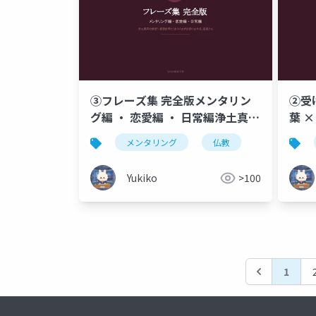
③フレーズ集 完全版メンタリン
②受
グ編 ・ 恋愛編 ・ 日常編浄土真宗
葉 
の発想に着想を得た「ありのまま
の発
メンタリング
仏教
を受け止める」言葉たち
Yukiko
>100
1