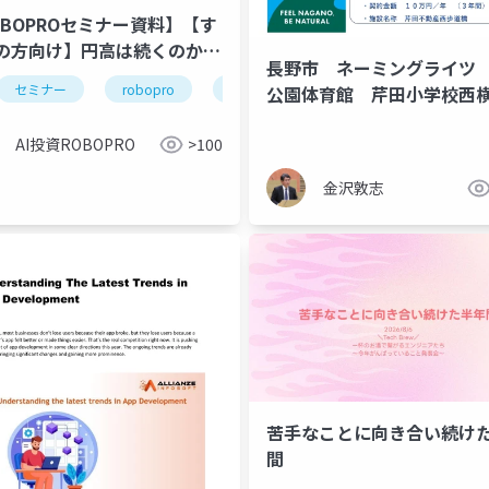
OBOPROセミナー資料】【す
の方向け】円高は続くのか？
長野市 ネーミングライツ
買い介入の効果と今後の動向
セミナー
robopro
roboproセミナー
資産運用
公園体育館 芹田小学校西
み解く
道橋 (長野市議 金沢敦志)
AI投資ROBOPRO
>100
金沢敦志
苦手なことに向き合い続け
間