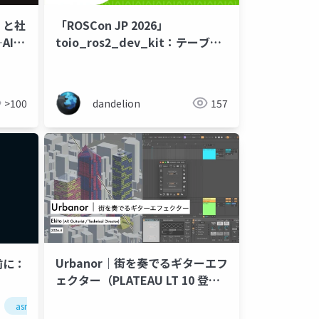
」と社
「ROSCon JP 2026」
AIに
toio_ros2_dev_kit：テーブル
トップ型ROS 2学習プラットフォ
ーム
>100
dandelion
157
Urbanor｜街を奏でるギターエフ
前に：
ェクター（PLATEAU LT 10 登壇
資料）
移植医療
医療事務
asmr
キーボード
inputmonitoring