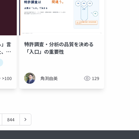
る」言
特許調査・分析の品質を決める
た、恋
「入口」の重要性
>100
角渕由英
129
844