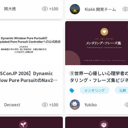
岡大徳
>100
Klakk 開発チーム
SConJP 2026】Dynamic
⑤世界一心優しい心理学者
ow Pure PursuitのNav2
タリング・フレーズ集ビジ
lated Pure Pursuit
× 恋人編 × 浄土真宗のこころ
メンタリング
仏教
trollerへの公式統合
Business ・ Romance ・ 
of Buddhist Compassion
Decwest
>100
Yukiko