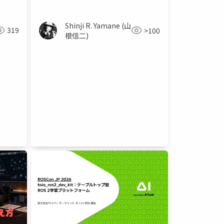
Shinji R. Yamane (山
319
>100
根信二)