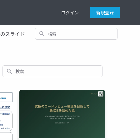
ログイン
新規登録
検索
てのスライド
検索