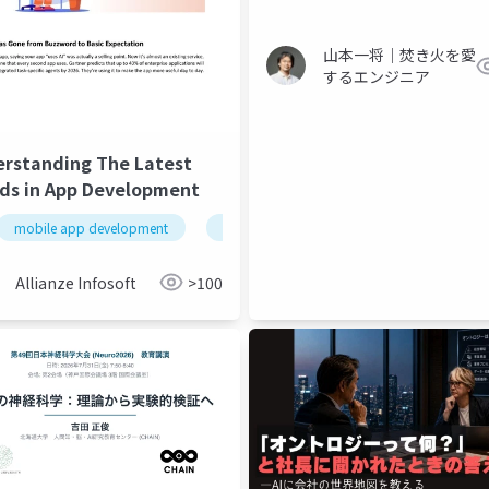
山本一将｜焚き火を愛
するエンジニア
rstanding The Latest
ds in App Development
mobile app development
app development
Allianze Infosoft
>100