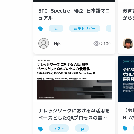
教育
BTC_Spectre_Mk2_日本語マニ
から
ュアル
fcu
電子トリガー
dtu
HjK
>100
【令
ナレッジワークにおけるAI活用を
HL
ベースとしたQAプロセスの最適
移植
化
テスト
qa
廃と