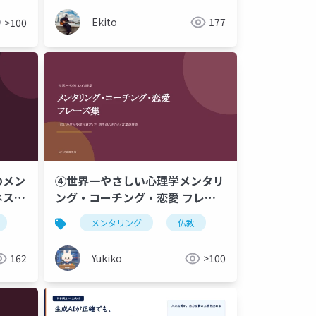
Ekito
177
>100
のメン
④世界一やさしい心理学メンタリ
ネス編
ング・コーチング・恋愛 フレー
 _
ズ集「問いかけ」「受容」「肯
メンタリング
仏教
Words
定」で、相手の心をひらく言葉の
技術 (20260805).pptx
162
Yukiko
>100