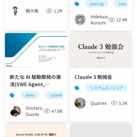
の画像認識機能の比較
jaws-ug
jaws-ug
効率情報戦略
と応用例
岡大徳
1.2K
Hidekazu
12.9K
Konishi
新たな AI 駆動開発の潮
Claude 3 勉強会
流(SWE Agent,
システムエンジニア
AutoDev,Devin,
devin
opendevin
azure
autodev
GitHub Copilot
Quatrex
5.3K
Workspace等)
Shotaro
47.9K
Suzuki