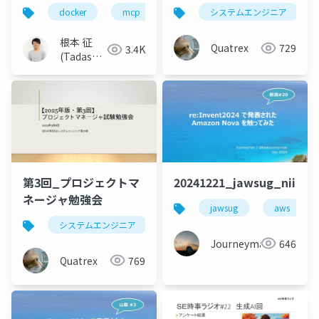
コンテナで実現する、
docker
mcp
claude
システムエンジニア
cursor
簡単・安全な MCP サー
バーの管理〜
根本 征
Quatrex
729
3.4K
(Tadashi
Nemoto)
第3回_プロジェクトマ
20241221_jawsug_niiga
ネージャ勉強会
jawsug
aws
システムエンジニア
情報処理技術者試験
プロジ
Journeyman
646
Quatrex
769