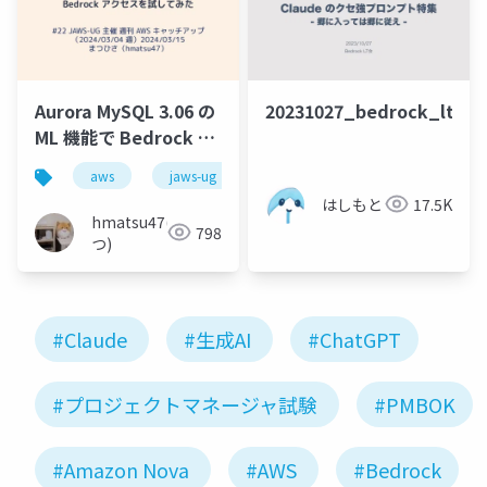
Aurora MySQL 3.06 の
20231027_bedrock_lt
ML 機能で Bedrock ア
クセスを試してみた
aws
jaws-ug
aurora
mysql
bed
はしもと
17.5K
hmatsu47(ま
798
つ)
#Claude
#生成AI
#ChatGPT
#プロジェクトマネージャ試験
#PMBOK
#Amazon Nova
#AWS
#Bedrock