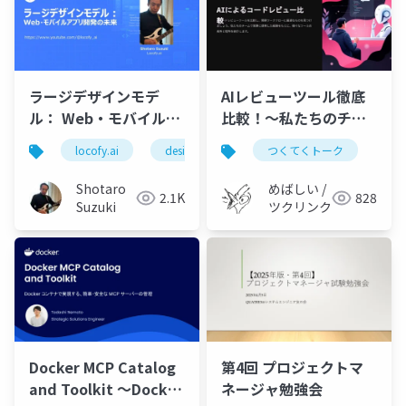
ラージデザインモデ
AIレビューツール徹底
ル： Web・モバイルア
比較！〜私たちのチー
プリ開発の未来 on
ムに最適なのはどれ
locofy.ai
designtocode
つくてくトーク
figma
adobexd
Vibe Coding Catfe
だ？
Shotaro
めばしい /
2.1K
828
Suzuki
ツクリンク
Docker MCP Catalog
第4回 プロジェクトマ
and Toolkit 〜Docker
ネージャ勉強会