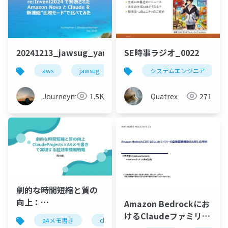
20241213_jawsug_yamanashi_lt_beajouneyman
SE時事ラジオ_0022
aws
jawsug
amazon bedrock
システムエンジニア
bedrock
Journeyman
1.5K
Quatrex
271
劇的な時間短縮と質の
向上：
Amazon Bedrockにお
ClaudeProjects×A4
けるClaudeファミリー
a4メモ書き
claude
claudeprojects
言語
メモ書きで実現する超