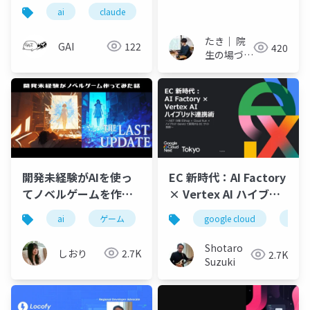
と仕事を改善する
ジの活用 ~パラグラフ
ai
claude
lt
校正、コーディング、
日英翻訳~
たき｜ 院
GAI
122
420
生の場づく
り
開発未経験がAIを使っ
EC 新時代：AI Factory
てノベルゲームを作っ
× Vertex AI ハイブリ
てみた
ッド連携術 - 配布用(当
ai
ゲーム
claude
google cloud
claude code
clou
lt
日実施版)
Shotaro
しおり
2.7K
2.7K
Suzuki