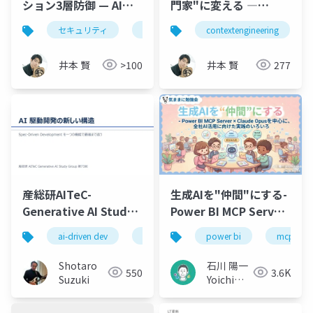
ション3層防御 — AIエ
門家"に変える ―
ージェント時代のセキ
Context Engineering
セキュリティ
プロンプトインジェクション
contextengineering
mcp
ュリティ実践
実践入門
井本 賢
>100
井本 賢
277
産総研AITeC-
生成AIを"仲間"にする-
Generative AI Study
Power BI MCP Server
Group-第73
× Claude Opus を中
ai-driven dev
spec kit
specify
plan
power bi
mcp
回-20260526-SDDセッ
心に、全社AI活用に向
ション-公開版
けた実践のいろいろ
Shotaro
石川 陽一
550
3.6K
Suzuki
Yoichi
Ishikawa