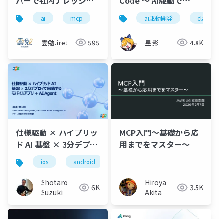
バーで社内ナレッジを
Code 〜 AI駆動で
串刺し検索してみた
Unityゲーム開発してみ
ai
mcp
gemini
ai駆動開発
geminicli
claude 
google
た
雲勉.iret
595
星影
4.8K
仕様駆動 × ハイブリッ
MCP入門～基礎から応
ド AI 基盤 × 3分デプロ
用までをマスター～
イで実装するモバイル
ios
android
xcode
vs code
copi
アプリ + AI Agent
Shotaro
Hiroya
6K
3.5K
Suzuki
Akita