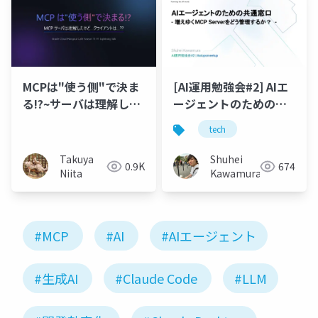
[AI運用勉強会#2] AIエ
MCPは"使う側"で決ま
ージェントのための共
る!?~サーバは理解した
通窓口 - 増えゆくMCP
けど、クライアント
tech
Serverをどう管理する
は...??~
か？ -
Shuhei
Takuya
674
0.9K
Kawamura
Niita
#MCP
#AI
#AIエージェント
#生成AI
#Claude Code
#LLM