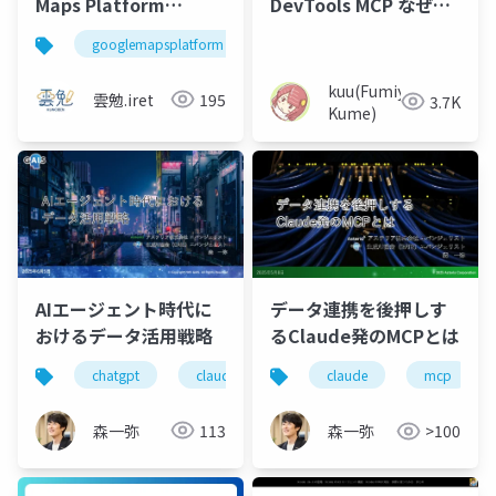
Maps Platform
DevTools MCP なぜこ
Grounding Lite の特徴
れを使うのか、実用ま
googlemapsplatform
groundinglite
エンジニア
を解説
での工夫
kuu(Fumiya
雲勉.iret
195
3.7K
Kume)
AIエージェント時代に
データ連携を後押しす
おけるデータ活用戦略
るClaude発のMCPとは
chatgpt
claude
gemini
perplexity
claude
mcp
森一弥
113
森一弥
>100