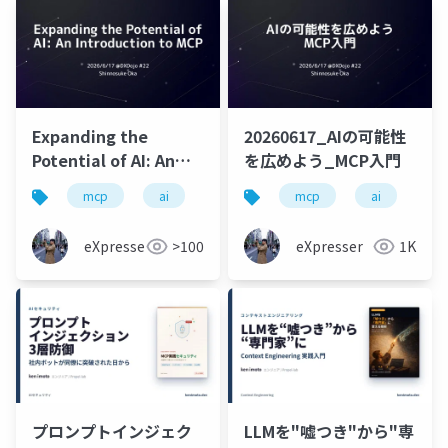
Expanding the
20260617_AIの可能性
Potential of AI: An
を広めよう_MCP入門
Introduction to MCP
mcp
ai
toolcalling
mcp
handson
ai
sec
to
eXpresser
>100
eXpresser
1K
プロンプトインジェク
LLMを"嘘つき"から"専