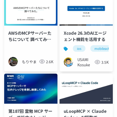
AWSのMCPサーバーた
Xcode 26.3のAIエージ
ちについて 調べてみ
ェント機能を活用する
た。
ios
mobileact
USAMI
もりやま
2.6K
3.5K
Kosuke
第187回 雲勉 MCP サー
uLoopMCP × Claude