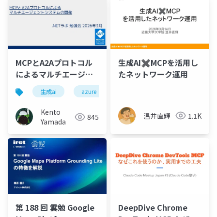
生成AI✖️MCPを活用し
MCPとA2Aプロトコル
たネットワーク運用
によるマルチエージェ
ントシステムの開発
生成ai
azure
.net
evaluation
ai
Kento
温井直輝
1.1K
845
Yamada
第 188 回 雲勉 Google
DeepDive Chrome