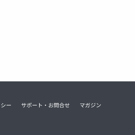
kotlin
vue.js
next.js
cursor
html
リシー
サポート・お問合せ
マガジン