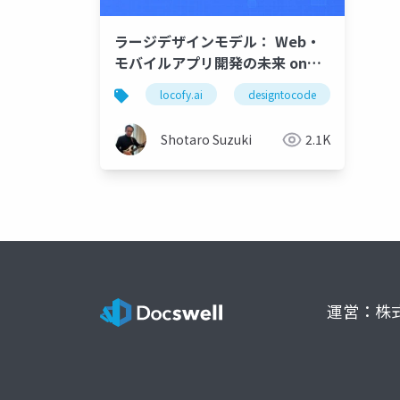
ラージデザインモデル： Web・
モバイルアプリ開発の未来 on
Vibe Coding Catfe
locofy.ai
designtocode
figma
Shotaro Suzuki
2.1K
運営：株