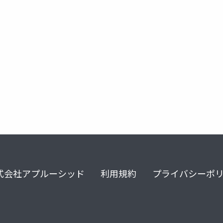
adobexd
react
react native
flutter
swift
式会社アプルーシッド
利用規約
プライバシーポ