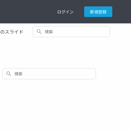
ログイン
新規登録
検索
てのスライド
検索