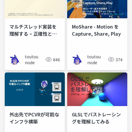
マルチスレッド実装を
MoShare - Motion を
理解する ~ 正確性とパ
Capture, Share, Play
フォーマンスのバラン
ス~
toutou
toutou
846
374
node
node
外出先でPCVRが可能な
GLSLでパストレーシン
インフラ構築
グを理解してみる