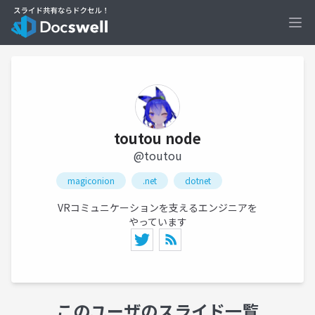
Ope
toutou node
@toutou
magiconion
.net
dotnet
VRコミュニケーションを支えるエンジニアを
やっています
このユーザのスライド一覧