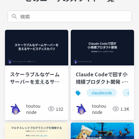
検索
スケーラブルなゲーム
Claude Codeで回す小
サーバーを支えるサー
規模プロダクト開発 -
ビスディスカバリ
要求整理からリリース
claudecode
claude
までやってみた
toutou
toutou
132
1.3K
node
node