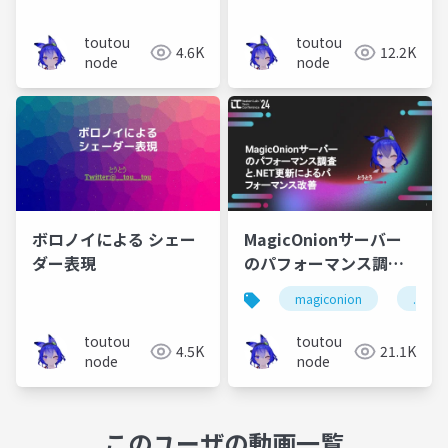
toutou
toutou
4.6K
12.2K
node
node
ボロノイによる シェー
MagicOnionサーバー
ダー表現
のパフォーマンス調査
と.NET更新によるパフ
magiconion
.net
ォーマンス改善
toutou
toutou
4.5K
21.1K
node
node
このユーザの動画一覧