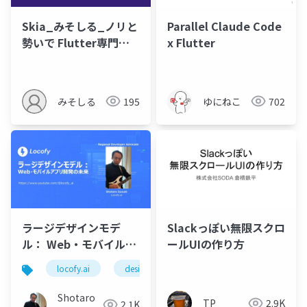
Skia_みそしる_ノリと
Parallel Claude Code
勢いで Flutter専門サ
x Flutter
ークルを創設したら3年
目に突入した話
みそしる
195
ゆにねこ
702
ラージデザインモデ
Slackっぽい無限スクロ
ル： Web・モバイルア
ールUIの作り方
プリ開発の未来 on
locofy.ai
designtocode
figma
adobexd
Vibe Coding Catfe
Shotaro
TP
2.9K
2.1K