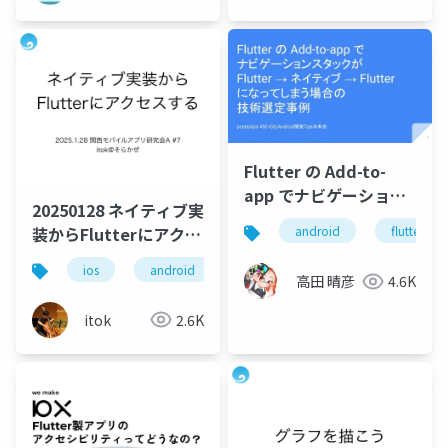
Flutter の Add-to-
app でナビゲーション
20250128 ネイティブ実
スタックが Flutter →
装からFlutterにアクセ
android
flutter
ネイティブ → Flutter
スする
になってしまう場合の
ios
android
flutter
高田 晴彦
4.6K
技術選定事例
itok
2.6K