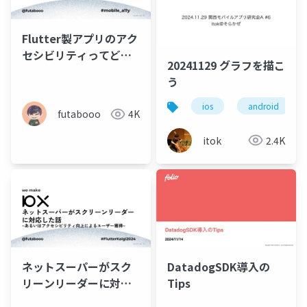
Flutter製アプリのアク
セシビリティってどう
20241129 グラフを描こ
なの？
う
ios
android
futabooo
4K
itok
2.4K
ネットスーパーがスク
DatadogSDK導入の
リーンリーダーに対応
Tips
した話 ~あるいはアク