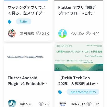
マッチングアプリでよ
Flutter アプリ自動デ
く見る、左スワイプで
プロイフロー ~これま
スキップ、右スワイプ
での変遷と現状の構成~
flutter
でいいね！を送る UI を
Flutter で作る。
高田 晴彦
2.1K
ないぱか
>100
Flutter Android
【DeNA TechCon
Plugin v1 Embedding
2025】大規模Flutter
APIの廃止について
プロジェクトにおける
dena techcon 2025
状態管理
laiso 𝕏
2K
DeNA_Tech
3.3K