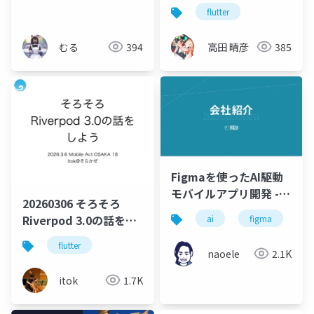
話.pptx
スタックが Flutter →
flutter
Native → Flutter とな
ってしまう場合のリリ
むる
394
高田 晴彦
385
ース後課題と対応事例
Figmaを使ったAI駆動
モバイルアプリ開発 -
20260306 そろそろ
コード生成しやすいデ
Riverpod 3.0の話をし
ai
figma
a
ザイン設計の実例 -
よう
flutter
naoele
2.1K
itok
1.7K