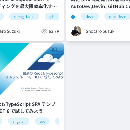
ーディングを最大限効率化する-
AutoDev,Devin, GitHub Co
Workspace等)
figma
spring starter
enterprise
github
ui/ux
github copilot
devin
designer & developer
opendevin
github cop
aro Suzuki
63.7K
Shotaro Suzuki
/TypeScript SPA テンプ
ET 8 で試してみよう
google cloud
angular
vue
aws
node.js
kubernetes
vite
gpu metal cloud
javascript