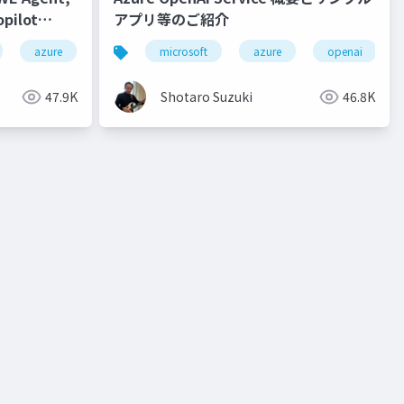
pilot
アプリ等のご紹介
ilot chat
collaboration
azure
visual studio code
autodev
fpt
microsoft
github
fpt ai factory
java
azure
github copilot
spring boot
nvidia
openai
gp
gi
h
47.9K
Shotaro Suzuki
46.8K
visual studio 2022 preview
nvidia enterprise
nvidia
visual studio code
nvidia nim
nvidia nemo
typescript