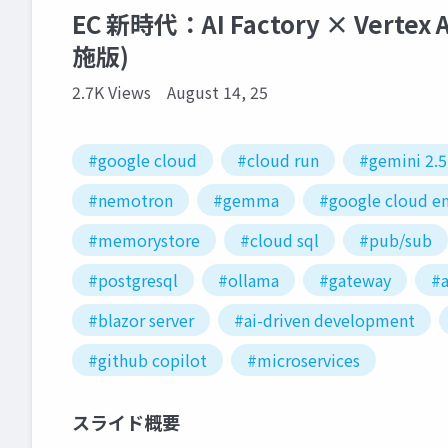
EC 新時代：AI Factory × Ver
施版)
2.7K Views
August 14, 25
#google cloud
#cloud run
#gemini 2.5
#nemotron
#gemma
#google cloud e
#memorystore
#cloud sql
#pub/sub
#postgresql
#ollama
#gateway
#a
#blazor server
#ai-driven development
#github copilot
#microservices
スライド概要