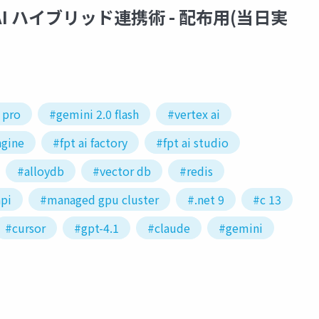
tex AI ハイブリッド連携術 - 配布用(当日実
 pro
#gemini 2.0 flash
#vertex ai
ngine
#fpt ai factory
#fpt ai studio
#alloydb
#vector db
#redis
pi
#managed gpu cluster
#.net 9
#c 13
#cursor
#gpt-4.1
#claude
#gemini