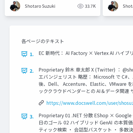
Shotaro Suzuki
33.7K
Shot
各ページのテキスト
EC 新時代： AI Factory × Vertex AI 
1.
Proprietary 鈴木 章太郎 X (Twitter) ：
2.
エバンジェリスト 略歴： Microsoft で C#、.
後、Dell、 Accenture、Elastic、
ッククラウドベンダーとの AI＆データ関連 サービ
https://www.docswell.com/user/shosu
Proprietary 01 .NET 分散 ESho
3.
日のゴール 02 ハイブリッド GenAI の
ティック検索 ‧ 会話型バスケット ‧ 多数決などのデモ