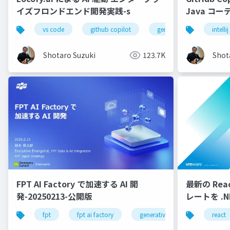
イズフロンドエンド開発実践-s
Java コ
配布用
vs code
github copilot
gemini
locofy.ai
intellij
Shotaro Suzuki
123.7K
Shot
FPT AI Factory で加速する AI 開
最新の React
発-20250213-公開版
レートを .N
fpt
fpt ai factory
generative ai
azure
react