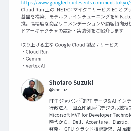
https://www.googlecloudevents.com/next-tokyo/
Cloud Run 上の .NET/C#マイクロサービス EC と
基盤を構築、モデルファインチューニングをAI Factory 側
携。高精度な商品リコメンデーションや顧客傾向分
ドアーキテクチャの設計・実装例をご紹介します
取り上げる主な Google Cloud 製品 / サービス
・Cloud Run
・Gemini
・Vertex AI
Shotaro Suzuki
@shosuz
FPT ジャパン FPT データ& A
行政法人 国立印刷局 デジタル統括
Micorsoft MVP for Developer Tech
時代から、Dell、Accenture、El
啓発。 GPU クラウド技術訴求、AI 駆