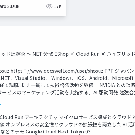
aro Suzuki
17K
ハイブリッド連携術 ～.NET 分散 EShop × Cloud Run × ハイブリッド
 @shosuz https：//www.docswell.com/user/shosuz
NET、Visual Studio、 Windows、iOS、Android、Mic
VMware を経て現職 まで 一貫して技術啓発活動を継続。 NVIDIA 
スのマーケティング活動を実施する。AI 駆動開発 勉強会主催。 Goog
z
p × Google Cloud Run アーキテクチャ マイクロサービス構成
本質価値 オンプレミスの安全性とクラウドの拡張性を両立した AI 
 Google Cloud Next Tokyo 03