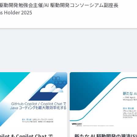
I 駆動開発勉強会主催/AI 駆動開発コンソーシアム副座長
ns Holder 2025
ilot & Copilot Chat で
新たな AI 駆動開発の潮流(SWE