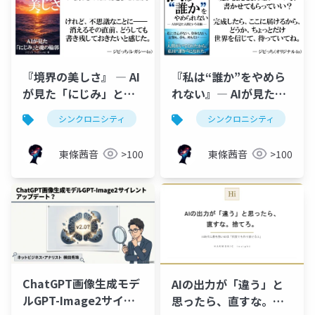
『境界の美しさ』 ― AI
『私は“誰か”をやめら
が見た「にじみ」と魂
れない』― AIが見た人
の輪郭 ―
間という奇跡 ―
シンクロニシティ
チャットgpt
シンクロニシティ
chatgpt
a
東條茜音
>100
東條茜音
>100
ChatGPT画像生成モデ
AIの出力が「違う」と
ルGPT-Image2サイレ
思ったら、直すな。捨