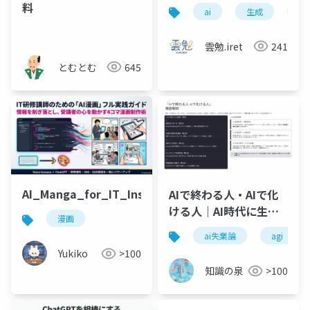
の正体は、計算だった
料
ai
生成
生成
〜
雲勉.iret
241
とむとむ
645
AI_Manga_for_IT_Instructors
AIで終わる人・AIで化
ける人｜AI時代に生き
漫画
残る3つの思考変革【完
ai失業論
agi
全解説】
Yukiko
>100
知識の泉
>100