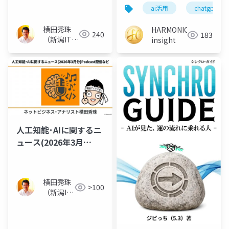
ントアップデート？
てろ。｜修正コストは
ai活用
chatgpt
作り直しの10倍
横田秀珠
HARMONIC
240
183
（新潟ITコ
insight
ンサルタン
ト）
人工知能･AIに関するニ
ュース(2026年3月
分)Podcast配信など
横田秀珠
>100
（新潟IT
コンサル
タント）