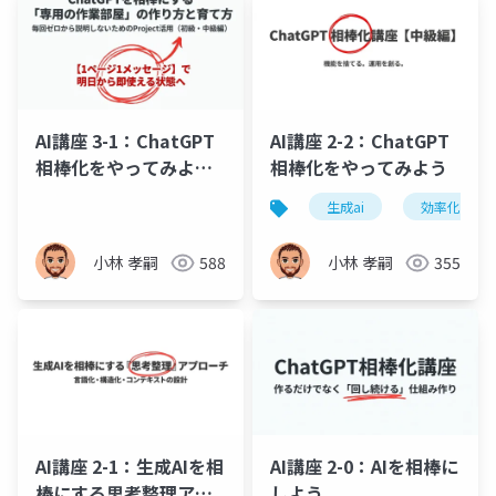
AI講座 3-1：ChatGPT
AI講座 2-2：ChatGPT
相棒化をやってみよ
相棒化をやってみよう
う、運用の規律と活用
生成ai
効率化
計画
小林 孝嗣
588
小林 孝嗣
355
AI講座 2-1：生成AIを相
AI講座 2-0：AIを相棒に
棒にする思考整理アプ
しよう