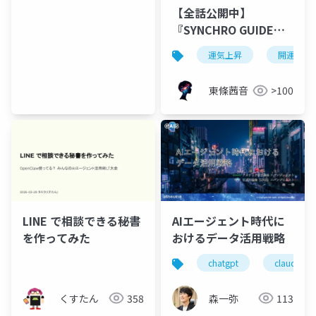
【全話公開中】
『SYNCHRO GUIDE』
（シンクロ・ガイド）-
運気上昇
開運
AIが見た、運の流れに
乗れる人 –
東條茜音
>100
LINE で相談できる秘書
AIエージェント時代に
を作ってみた
おけるデータ活用戦略
chatgpt
claude
くすたん
358
森一弥
113