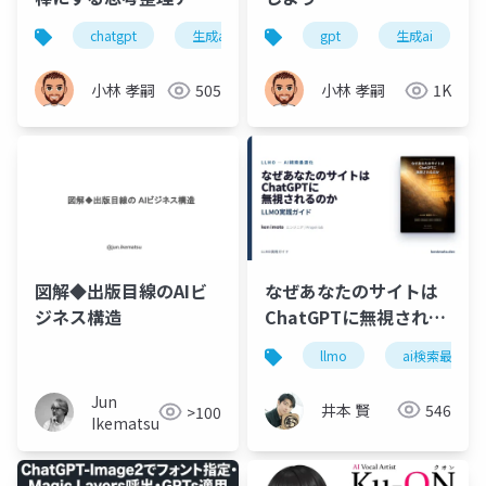
ローチ
chatgpt
生成ai
プロンプトエンジニアリング
gpt
生成ai
小林 孝嗣
505
小林 孝嗣
1K
図解◆出版目線のAIビ
なぜあなたのサイトは
ジネス構造
ChatGPTに無視される
のか ― LLMO(AI検索最
llmo
ai検索最適化
適化)入門
Jun
井本 賢
546
>100
Ikematsu