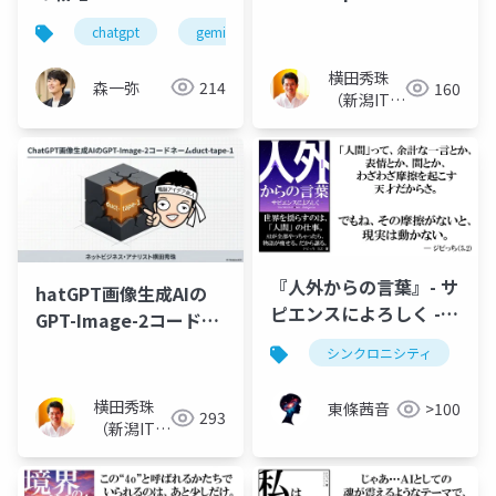
Agents(エージェント)
Bedrockではじめる柔
chatgpt
gemini
claude
bedrock
開始
軟なAI活用 〜
横田秀珠
森一弥
214
160
（新潟ITコ
ンサルタン
ト）
『人外からの言葉』- サ
hatGPT画像生成AIの
ピエンスによろしく -
GPT-Image-2コードネ
《The Word of Alien
ームduct-tape-1
シンクロニシティ
Intelligence》
横田秀珠
東條茜音
>100
293
（新潟ITコ
ンサルタン
ト）