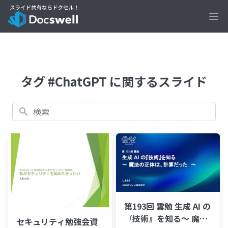
Ope
タグ #ChatGPT に関するスライド
検索
第193回 雲勉 生成 AI の
『技術』を知る〜 魔法
セキュリティ勉強会資