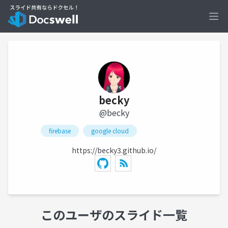
Ope
becky
@becky
firebase
google cloud
https://becky3.github.io/
このユーザのスライド一覧