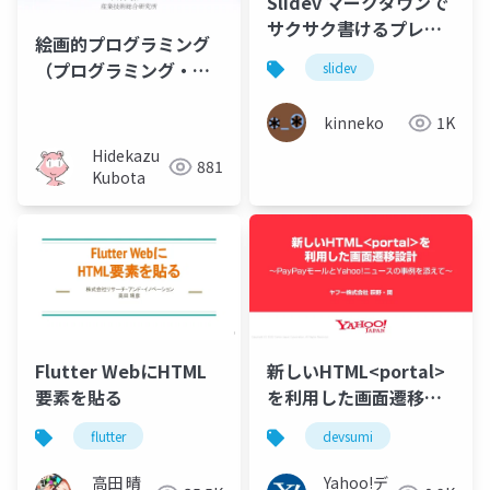
Slidev マークダウンで
サクサク書けるプレゼ
絵画的プログラミング
ンツール
（プログラミング・シ
slidev
ンポジウム2010）
kinneko
1K
Hidekazu
881
Kubota
Flutter WebにHTML
新しいHTML<portal>
要素を貼る
を利用した画面遷移設
計 〜PayPayモールと
flutter
devsumi
Yahoo!ニュースの事例
を添えて〜 #devsumi
高田 晴
Yahoo!デ