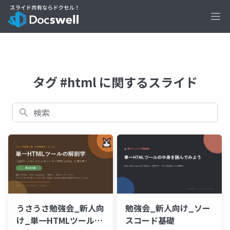
Ope
タグ #html に関するスライド
検索
うさうさ勉強会_新人向
勉強会_新人向け_ソー
け_単一HTMLツール入
スコード基礎