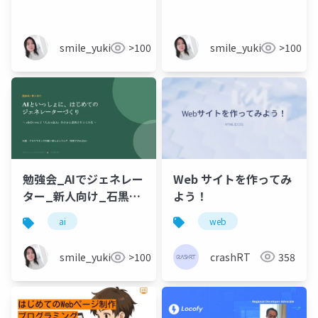
門_v1.0
smile_yukiko_it
>100
smile_yukiko_it
>100
Web サイトを作ってみ
勉強会_AIでジェネレー
よう！
ター_新人向け_石黒友
季子_20260524
web
ai
crashRT
358
smile_yukiko_it
>100