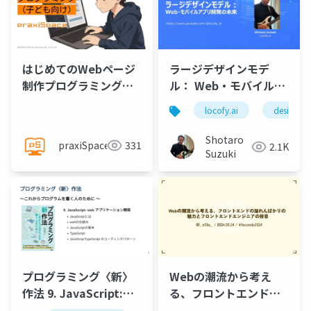
はじめてのWebページ
ラージデザインモデ
制作プログラミング
ル： Web・モバイルア
@praxiSpace
プリ開発の未来 on
locofy.ai
designto
Vibe Coding Catfe
Shotaro
praxiSpace
331
2.1K
Suzuki
プログラミング〈新〉
Webの潮流から考え
作法 9. JavaScript:
る、フロントエンドの
web アプリケーション
溢れんばかりの 魅力と