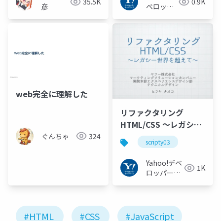
35.5K
0.9K
彦
ベロッパ
ーネット
ワーク
web完全に理解した
リファクタリング
HTML/CSS ～レガシー
世界を超えて～
ぐんちゃ
324
scripty03
#scripty03
Yahoo!デベ
1K
ロッパーネ
ットワーク
#HTML
#CSS
#JavaScript