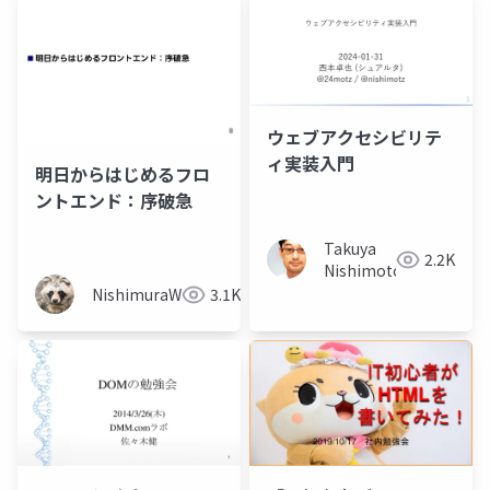
ウェブアクセシビリテ
ィ実装入門
明日からはじめるフロ
ントエンド：序破急
Takuya
2.2K
Nishimoto
NishimuraWataru
3.1K