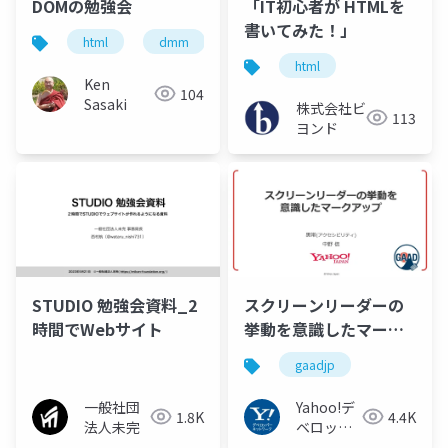
DOMの勉強会
「IT初心者が HTMLを
書いてみた！」
html
dmm
dom
html
Ken
104
Sasaki
株式会社ビ
113
ヨンド
STUDIO 勉強会資料_2
スクリーンリーダーの
時間でWebサイト
挙動を意識したマーク
アップ
gaadjp
一般社団
Yahoo!デ
1.8K
4.4K
法人未完
ベロッパ
ーネット