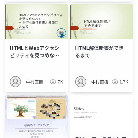
ワーク
HTMLとWebアクセシ
HTML解体新書ができ
ビリティを見つめなお
るまで
す​―『HTML解体新
書』発売に​よせて
中村直樹
7K
中村直樹
1.7K