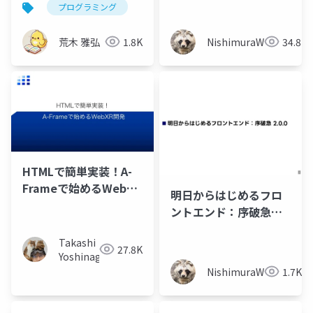
プログラミング
開発
フロントエンドエンジ
ニアの役目
荒木 雅弘
1.8K
NishimuraWataru
34.8K
HTMLで簡単実装！A-
Frameで始めるWebXR
明日からはじめるフロ
開発
ントエンド：序破急
2.0.0
Takashi
27.8K
Yoshinaga
NishimuraWataru
1.7K