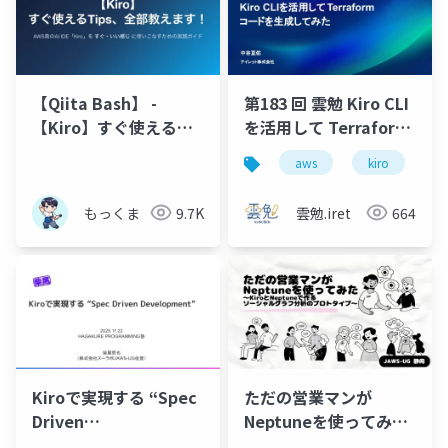
【Qiita Bash】 -
第183 回 雲勉 Kiro CLI
【Kiro】すぐ使える
を活用して Terraform
Tips、全部教えます！
コードを生成してみた
aws
kiro
もっくま
9.7K
雲勉.iret
664
Kiroで実現する “Spec
ただの営業マンが
Driven
Neptuneを使ってみた
Development”
～KiroとNeptuneで作