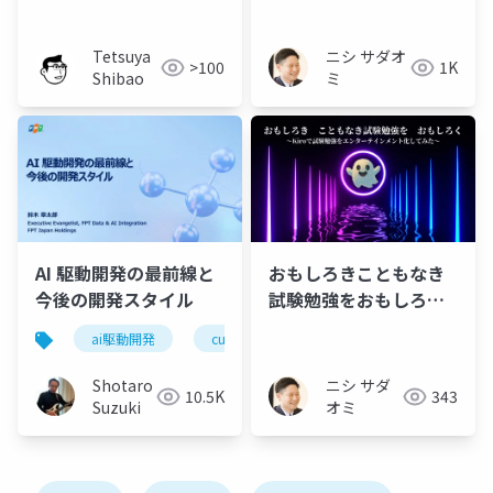
る ソーシャルグラフ分
析のプロトタイプ～
Tetsuya
ニシ サダオ
>100
1K
Shibao
ミ
AI 駆動開発の最前線と
おもしろきこともなき
今後の開発スタイル
試験勉強をおもしろく
～Kiroで試験勉強をエ
ai駆動開発
cursor
vs code
windsurf
ンターテインメント化
してみた～
Shotaro
ニシ サダ
10.5K
343
Suzuki
オミ