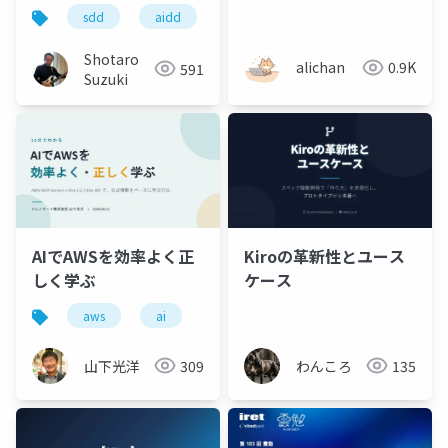
Native Practical
るのか？ - Claude
sdd
aidd
spec kit
github copilot
Code_Kiro_Github
Copilotの横断を考える
Shotaro
alichan
0.9K
591
Suzuki
Kiroの革新性とユース
AIでAWSを効率よく正
ケース
しく学ぶ
aws
ai
わんころ
135
山下光洋
309