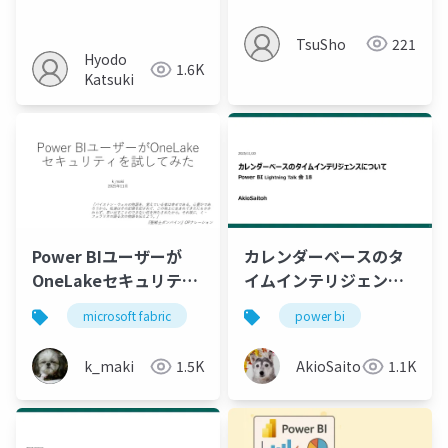
TsuSho
221
Hyodo
1.6K
Katsuki
Power BIユーザーが
カレンダーベースのタ
OneLakeセキュリティ
イムインテリジェンス
を試してみた
について
microsoft fabric
power bi
power bi
k_maki
1.5K
AkioSaitoh
1.1K