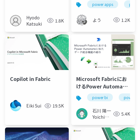
power apps
power
Hyodo
よう
1.2K
1.8K
Katsuki
Copilot in Fabric
Microsoft Fabricにお
けるPower Automate
に似たデータ統合機能
power bi
power pl
の紹介
Eiki Sui
19.5K
石川 陽一
5.4K
Yoichi
Ishikawa