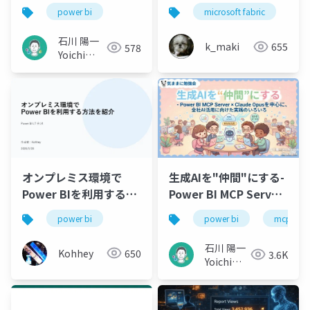
power bi
microsoft fabric
po
石川 陽一
k_maki
655
578
Yoichi
Ishikawa
オンプレミス環境で
生成AIを"仲間"にする-
Power BIを利用する方
Power BI MCP Server
法を紹介
× Claude Opus を中
power bi
power bi
mcp
心に、全社AI活用に向
けた実践のいろいろ
石川 陽一
Kohhey
650
3.6K
Yoichi
Ishikawa