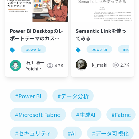
Power BI Desktopのレ
Semantic Linkを使っ
ポートテーマのカスタ
てみる
マイズ
power bi
power bi
microsoft
石川 陽一
k_maki
2.7K
4.2K
Yoichi
Ishikawa
#Power BI
#データ分析
#Microsoft Fabric
#生成AI
#Fabric
#セキュリティ
#AI
#データ可視化