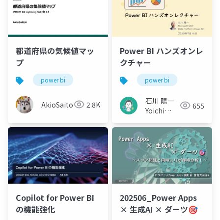
都道府県の気候値マッ
Power BI ハンズオンレ
プ
クチャー
power bi
power bi
石川 陽一
AkioSaitoh
2.8K
655
Yoichi
Ishikawa
Copilot for Power BI
202506_Power Apps
の機能強化
× 生成AI × ダーツ🎯