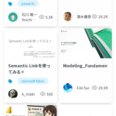
じゃ無理です～
power bi
石川 陽一
清水優吾
29.2K
5.3K
Yoichi
Ishikawa
Semantic Linkを使っ
Modeling_Fundamentals
てみる＋
microsoft fabric
semantic link
python
Eiki Sui
29.3K
k_maki
550