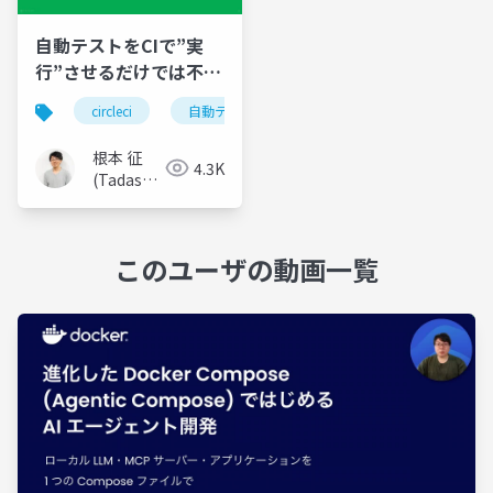
自動テストをCIで”実
行”させるだけでは不十
分な理由
circleci
自動テスト
cicd
テスト自動化
根本 征
4.3K
(Tadashi
Nemoto)
このユーザの動画一覧