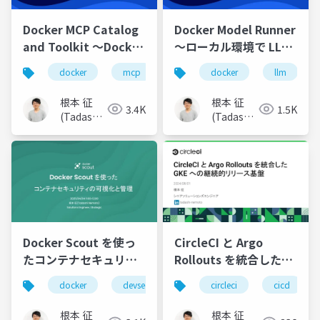
Docker MCP Catalog
Docker Model Runner
and Toolkit 〜Docker
〜ローカル環境で LLM
コンテナで実現する、
を簡単に実行、Docker
docker
mcp
claude
docker
cursor
llm
簡単・安全な MCP サー
が提案する新しい生成
バーの管理〜
AIアプリ開発体験〜
根本 征
根本 征
3.4K
1.5K
(Tadashi
(Tadashi
Nemoto)
Nemoto)
Docker Scout を使っ
CircleCI と Argo
たコンテナセキュリテ
Rollouts を統合した
ィの可視化と管理
GKE への継続的リリー
docker
devsecops
security
circleci
container
cicd
ス基盤
根本 征
根本 征