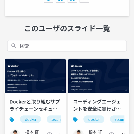
このユーザのスライド一覧
検索
Dockerと取り組むサプ
コーディングエージェ
ライチェーンセキュリ
ントを安全に実行させ
ティ：脆弱性を根本か
る新しいアプローチ 〜
docker
security
docker
security
らなくす「Hardened
Docker Sandboxes・
Container Images」
AI Governance〜
根本 征
根本 征