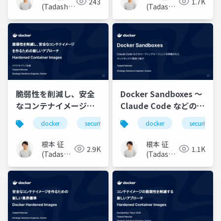
243
1.7K
(Tadashi
(Tadashi
Nemoto)
Nemoto)
脆弱性を削減し、安全
Docker Sandboxes 〜
なコンテナイメージを
Claude Code などのコ
作るための新しいアプ
ーディングエージェン
docker
security
container
docker
security
ローチ：Hardened
トを隔離されたサンド
Container Images
ボックス環境で実行 〜
根本 征
根本 征
2.9K
1.1K
(Tadashi
(Tadashi
Nemoto)
Nemoto)