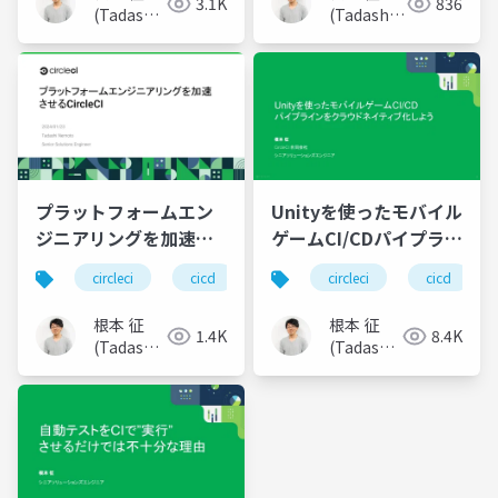
3.1K
836
(Tadashi
(Tadashi
Nemoto)
Nemoto)
プラットフォームエン
Unityを使ったモバイル
ジニアリングを加速さ
ゲームCI/CDパイプライ
せるCircleCI
ンをクラウドネイティ
circleci
cicd
devops
circleci
platform
cicd
k
ブ化しよう
根本 征
根本 征
1.4K
8.4K
(Tadashi
(Tadashi
Nemoto)
Nemoto)