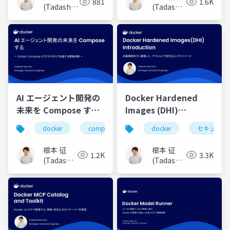
881
1.6K
なコンテナ開発の進め
(Tadashi
(Tadashi
方〜
Nemoto)
Nemoto)
AI エージェント開発の
Docker Hardened
未来を Compose する
Images (DHI)
〜 Docker Compose
Introduction 〜本番環
docker
compose
llm
docker
mcp
セキュリテ
agen
とクラウドGPUで加速
境向けに構築した、デ
する開発体験 〜
フォルトで安全なコン
根本 征
根本 征
1.2K
3.3K
テナイメージ〜
(Tadashi
(Tadashi
Nemoto)
Nemoto)