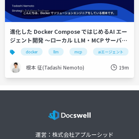
進化した Docker Compose ではじめるAI エー
ジェント開発 〜ローカル LLM・MCP サーバ
ー・アプリケーションを 1 つの Compose ファ
docker
llm
mcp
aiエージェント
イルで〜
根本 征(Tadashi Nemoto)
19m
運営：株式会社アプルーシッド