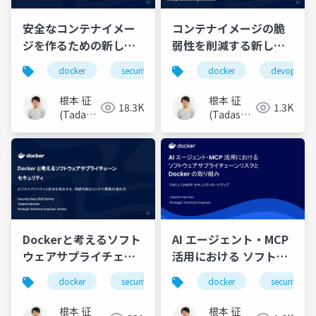
安全なコンテナイメー
コンテナイメージの脆
ジを作るための新しい
弱性を削減する新しい
業界標準: Docker
アプローチ：
docker
security
docker
devops
Hardened Images
Hardened Container
Images
根本 征
根本 征
18.3K
1.3K
(Tadashi
(Tadashi
Nemoto)
Nemoto)
Dockerと考えるソフト
AI エージェント・MCP
ウェアサプライチェー
活用における ソフトウ
ンセキュリティ 〜ビジ
ェアサプライチェーン
docker
security
sbom
docker
コンテナ
security
ネスアジリティと安全
リスクと Docker の取
を両立する、持続可能
り組み
根本 征
根本 征