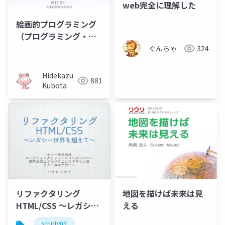
web完全に理解した
絵画的プログラミング
（プログラミング・シ
ンポジウム2010）
ぐんちゃ
324
Hidekazu
881
Kubota
リファクタリング
地図を描けば未来は見
HTML/CSS ～レガシー
える
世界を超えて～
scripty03