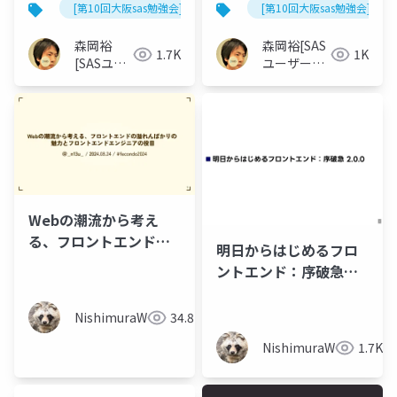
[第10回大阪sas勉強会]
[第10回大阪sas勉強会]
森岡裕
森岡裕[SAS
1.7K
1K
[SASユー
ユーザー総
ザー総会
会世話人]
世話人]
Webの潮流から考え
る、フロントエンドの
明日からはじめるフロ
溢れんばかりの 魅力と
ントエンド：序破急
フロントエンドエンジ
2.0.0
ニアの役目
NishimuraWataru
34.8K
NishimuraWataru
1.7K