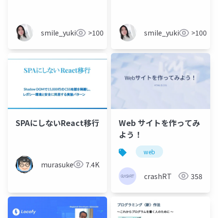
門_v1.0
smile_yukiko_it
>100
smile_yukiko_it
>100
SPAにしないReact移行
Web サイトを作ってみ
よう！
web
murasuke
7.4K
crashRT
358