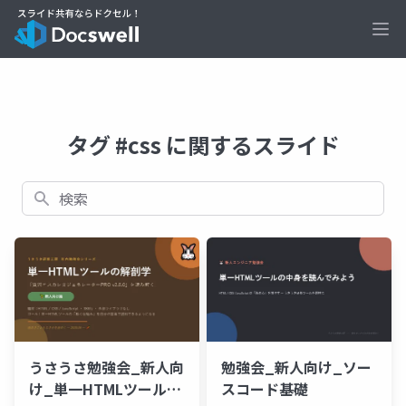
Ope
タグ #css に関するスライド
検索
うさうさ勉強会_新人向
勉強会_新人向け_ソー
け_単一HTMLツール入
スコード基礎