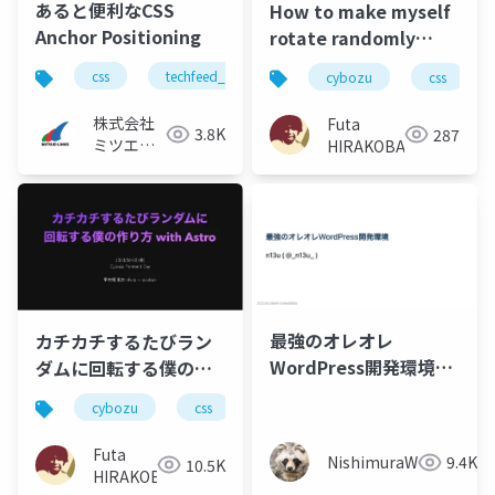
あると便利なCSS
How to make myself
Anchor Positioning
rotate randomly
every time i click
css
techfeed_experts_night
techfeed
cybozu
css
with Astro
(Translated by
株式会社
Futa
3.8K
287
DeelL)
ミツエー
HIRAKOBA
リンクス
最強のオレオレ
カチカチするたびラン
WordPress開発環境@
ダムに回転する僕の作
ゆるWeb勉強会 Vol.23
り方 with Astro
cybozu
css
javascript
react
astr
Futa
NishimuraWataru
9.4K
10.5K
HIRAKOBA