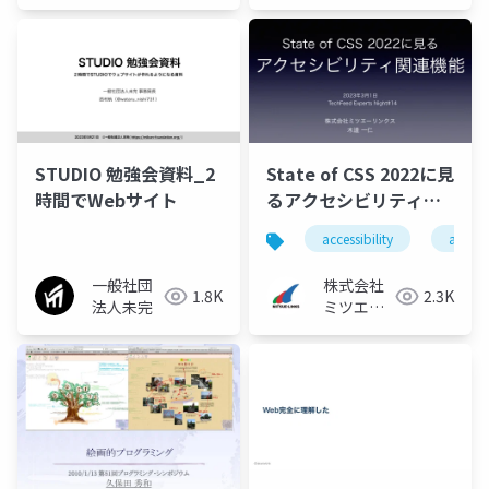
STUDIO 勉強会資料_2
State of CSS 2022に見
時間でWebサイト
るアクセシビリティ関
連機能
accessibility
a11y
一般社団
株式会社
1.8K
2.3K
法人未完
ミツエー
リンクス