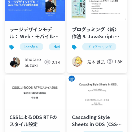
ラージデザインモデ
プログラミング〈新〉
ル： Web・モバイルア
作法 9. JavaScript:
プリ開発の未来 on
web アプリケーション
locofy.ai
designtocode
プログラミング
figma
adobexd
Vibe Coding Catfe
開発
Shotaro
荒木 雅弘
1.8K
2.1K
Suzuki
CSSによるODS RTFの
Cascading Style
スタイル設定
Sheets in ODS [CSSを
利用したレポート作成]