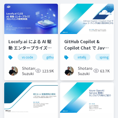
Locofy.ai による AI 駆
GitHub Copilot &
動 エンタープライズフ
Copilot Chat で Java
ロンドエンド開発実践-
コーディングを最大限
vs code
github copilot
intellij
gemini
spring starte
locofy.ai
s
効率化する-配布用
Shotaro
Shotaro
123.9K
63.7K
Suzuki
Suzuki