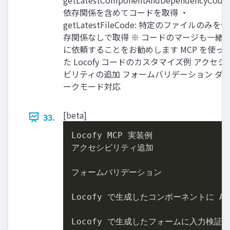
getLatestComponentAndDependencyCode:
依存関係を含めてコードを取得 ・
getLatestFileCode: 特定のファイルのみを依
存関係なしで取得 ※ コードのマージも⼀緒
に依頼することをお勧めします MCP を使っ
た Locofy コードのカスタマイズ例 アクセシ
ビリティの追加 フォームバリデーション ダ
ークモード対応
[beta]
33.
Locofy MCP 実装例

アクセシビリティ追加

フォームバリデーション

Locofy で⽣成したコンポーネントに ARI
Locofy で⽣成したフォームに⼊⼒検証