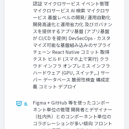
認証 マイクロサービス イベント管理
マイクロサービス AI 検索 マイクロサ
ービス 基盤レベルの開発/ 運⽤⾃動化
開発⾼速化と運⽤省⼒化 及びガバナン
スを提供するアプリ基盤 (アプリ基盤
が CI/CD を提供) DevSecOps - カスタ
マイズ可能な基盤組み込みのサプライ
チェーン React Native コミット 取得
テスト ビルド (スマホ上で実⾏) クラ
ウド インフラ オンプレミス インフラ
ハードウェア (GPU, スイッチ,..) サー
バー データベース 脆弱性検査 構成定
義 コミット デプロイ
Figma + GitHub 等を使ったコンポー
8.
ネント単位の管理 開発者とデザイナー
（社内外）とのコンポーネント単位の
コラボレーションが多い傾向 フロント