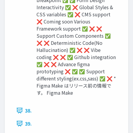
breakpoint ✅ ✅ Form Design
Interactivity ✅ ❌ Global Styles &
CSS variables ✅ ❌ CMS support
❌ Coming soon Various
Framework support ✅ ❌ ❌
Support Custom Components ✅
❌ ❌ Deterministic Code(No
Hallucination) ✅ ❌ ❌ Vibe
coding ❌ ❌ ✅ Github integration
✅ ❌ ❌ Advance figma
prototyping ❌ ✅ ✅ Support
different styling(ex.css,sass) ✅ ❌ *
Figma Make はリリース前の情報で
す。 Figma Make
38.
39.