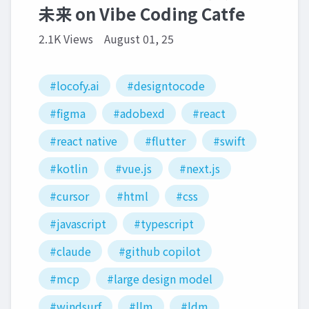
未来 on Vibe Coding Catfe
2.1K Views
August 01, 25
#locofy.ai
#designtocode
#figma
#adobexd
#react
#react native
#flutter
#swift
#kotlin
#vue.js
#next.js
#cursor
#html
#css
#javascript
#typescript
#claude
#github copilot
#mcp
#large design model
#windsurf
#llm
#ldm