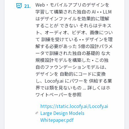
Web・モバイルアプリのデザインを
21.
学習して構築された独⾃の AI • • LLM
はデザインファイルを効果的に理解
することが できない それらはテキス
ト、オーディオ、ビデオ、画像につい
て 訓練を受けている • • デザインを理
解する必要があった 5億の設計パラメ
ータで訓練された独⾃の基礎的 な⼤
規模設計モデルを構築した • この独
⾃のファウンデーションモデルは、
デザインを ⾃動的にコードに変換
し、Locofy.ai にパワーを 供給する業
界では類を⾒ないもの ... 詳しくはホ
ワイトペーパーを参照
https://static.locofy.ai/Locofy.ai
Large Design Models
Whitepaper.pdf