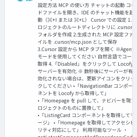
設定⽅法 MCP の使い⽅ チャットの起動 コー
ドファイルを開き、IDE のチャット機能を起
動（⌘+I または ⌘+L） Cursor での設定 1.プ
ロジェクトのルートディレクトリに .cursor
フォルダを作成 2.⽣成された MCP 設定ファ
イルを .cursor/mcp.json として保存
3.Cursor 設定から MCP タブを開く ※Agent
モードを使⽤してください ⾃然⾔語でコード
取得 4.「Disabled」をクリックして Locofy
サーバーを有効化 ※ 数秒後にサーバーが有
効化されない場合は、更新アイコンをクリッ
クしてください •「NavigationBar コンポー
ネントを Locofy から取得して」
•「Homepage を pull して、ナビバーを現プ
ロジェクトのものに置換して」
•「ListingCard コンポーネントを取得してマ
ージ」 •「Homepage を取得してアクセシビ
リティ対応にして」 利⽤可能なツール ・