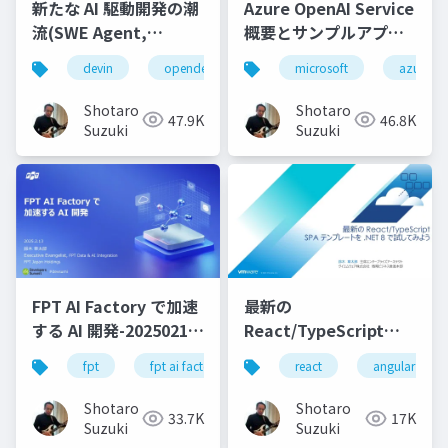
新たな AI 駆動開発の潮
Azure OpenAI Service
流(SWE Agent,
概要とサンプルアプリ
AutoDev,Devin,
等のご紹介
devin
opendevin
azure
microsoft
autodev
azure
GitHub Copilot
Workspace等)
Shotaro
Shotaro
47.9K
46.8K
Suzuki
Suzuki
FPT AI Factory で加速
最新の
する AI 開発-20250213-
React/TypeScript
公開版
SPA テンプレートを
fpt
fpt ai factory
generative ai
react
angular
azure
.NET 8 で試してみよう
Shotaro
Shotaro
33.7K
17K
Suzuki
Suzuki