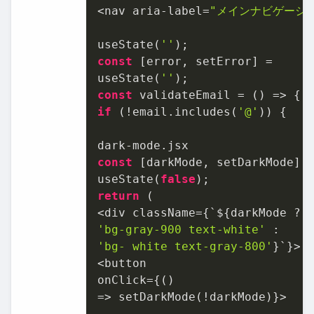
<nav aria-label=
"メインナビゲーシ
useState(
''
const
 [error, setError] =

useState(
''
const
if
 (!email.includes(
'@'
)) {

const
 [darkMode, setDarkMode] =
useState(
false
return
 (

'bg-gray-900 text-white'
'bg- white text-gray-800'
}`}>

<button

onClick={()

=> setDarkMode(!darkMode)}>
