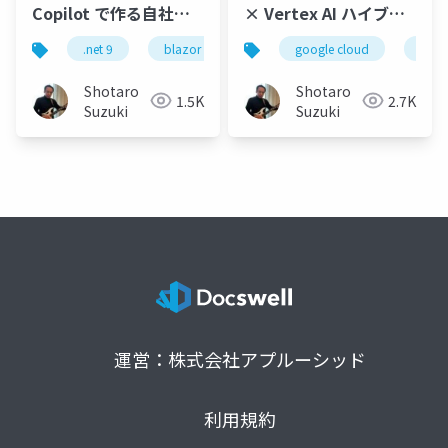
Copilot で作る自社
× Vertex AI ハイブリ
GPU × 全クラウドAI 協
ッド連携術 - 配布用(当
.net 9
blazor
maui
google cloud
.net maui
clou
as
調アプリケーション- AI
日実施版)
駆動開発新時代-
Shotaro
Shotaro
1.5K
2.7K
NVIDIA GPU ハイブリ
Suzuki
Suzuki
ッド×マルチクラウド
実装術-公開
運営：株式会社アプルーシッド
利用規約