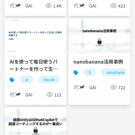
GAI
1.4K
GAI
423
AIを使って毎日使うパ
nanobanana活用事例
ートナーを作って生活
lt
nanobanana
と仕事を改善する
ai
claude
lt
GAI
722
GAI
122