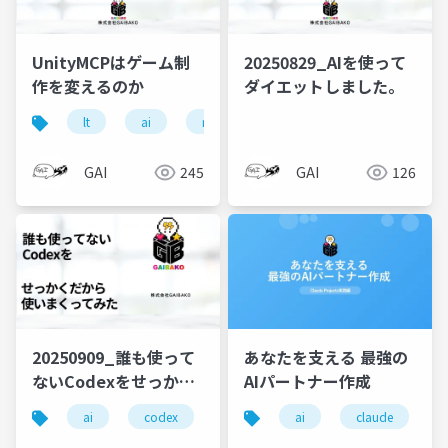
UnityMCPはゲーム制
20250829_AIを使って
作を変えるのか
ダイエットしました。
lt
ai
mcp
unity
GAI
245
GAI
126
20250909_誰も使って
あなたを支える 最強の
ないCodexをせっかく
AIパートナー作成
だから使いまくってみ
ai
codex
chatgpt
ai
claude
た