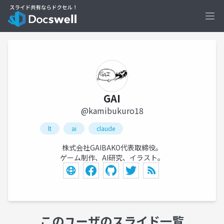
Ope
GAI
@kamibukuro18
lt
ai
claude
株式会社GAIBAKO代表取締役。
ゲーム制作、AI研究、イラスト。
このユーザのスライド一覧